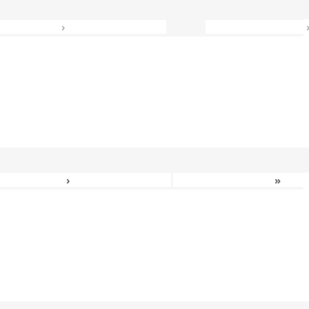
›
›
»