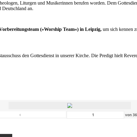
n Theologen, Liturgen und Musikerinnen berufen worden. Dem Gottesdi
d Deutschland an.
s Vorbereitungsteam (»Worship Team«) in Leipzig,
um sich kennen zu
nstausschuss den Gottesdienst in unserer Kirche. Die Predigt hielt Rev
‹
von
3