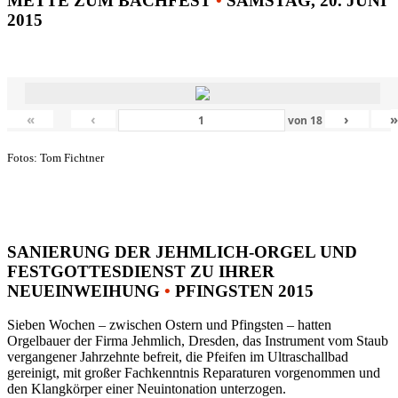
METTE ZUM BACHFEST
•
SAMSTAG, 20. JUNI
2015
«
‹
›
von
18
Fotos: Tom Fichtner
SANIERUNG DER JEHMLICH-ORGEL UND
FESTGOTTESDIENST ZU IHRER
NEUEINWEIHUNG
•
PFINGSTEN 2015
Sieben Wochen – zwischen Ostern und Pfingsten – hatten
Orgelbauer der Firma Jehmlich, Dresden, das Instrument vom Staub
vergangener Jahrzehnte befreit, die Pfeifen im Ultraschallbad
gereinigt, mit großer Fachkenntnis Reparaturen vorgenommen und
den Klangkörper einer Neuintonation unterzogen.