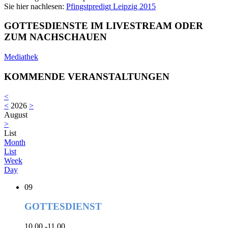
Sie hier nachlesen:
Pfingstpredigt Leipzig 2015
GOTTESDIENSTE IM LIVESTREAM ODER
ZUM NACHSCHAUEN
Mediathek
KOMMENDE VERANSTALTUNGEN
<
<
2026
>
August
>
List
Month
List
Week
Day
09
GOTTESDIENST
10.00 -11.00