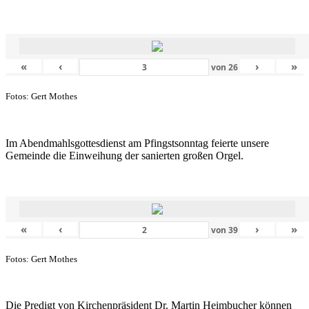
«
‹
›
»
von
26
Fotos: Gert Mothes
Im Abendmahlsgottesdienst am Pfingstsonntag feierte unsere
Gemeinde die Einweihung der sanierten großen Orgel.
«
‹
›
»
von
39
Fotos: Gert Mothes
Die Predigt von Kirchenpräsident Dr. Martin Heimbucher können