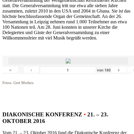
Generalversammlung der Weltgemeinschaft Reformierter Kirchen
statt. Die Generalversammlung tritt nur etwa alle sieben Jahre
zusammen, zuletzt 2010 in den USA und 2004 in Ghana. Sie ist das
höchste beschlussfassende Organ der Gemeinschaft. An der 26.
Versammlung in Leipzig nehmen rund 1.000 Teilnehmer aus etwa
100 Nationen teil. Am 28. Juni konnten in unserer Kirche die
Delegierten und Gäste der Generalversammlung zu einer
Willkommensfeier mit viel Musik begrüßt werden.
«
‹
›
von
180
Fotos: Gert Mothes
DIAKONISCHE KONFERENZ
•
21. – 23.
OKTOBER 2016
Vom 21. – 23. Oktober 2016 fand die Diakonische Konferenz der