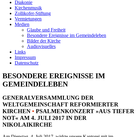
Diakonie
Kirchenmusik
Zollikofer-Stiftung
Vermietungen
Medien
Glaube und Freiheit
Besondere Ereignisse im Gemeindeleben
Bilder der Kirche
Audiovisuelles
Links
Impressum
Datenschutz
BESONDERE EREIGNISSE IM
GEMEINDELEBEN
GENERALVERSAMMLUNG DER
WELTGEMEINSCHAFT REFORMIERTER
KIRCHEN
•
PSALMENKONZERT »AUS TIEFER
NOT« AM 4. JULI 2017 IN DER
NIKOLAIKIRCHE
Am Dienstag, 4. Juli 2017, wirkte unsere Kantorei mit im