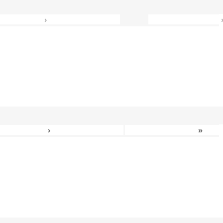
›
›
»