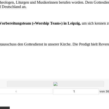
n Theologen, Liturgen und Musikerinnen berufen worden. Dem Gottesdi
d Deutschland an.
s Vorbereitungsteam (»Worship Team«) in Leipzig,
um sich kennen zu
nstausschuss den Gottesdienst in unserer Kirche. Die Predigt hielt Rev
‹
von
3