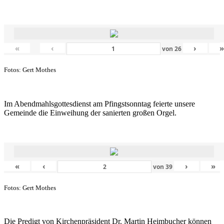
«
‹
›
von
26
Fotos: Gert Mothes
Im Abendmahlsgottesdienst am Pfingstsonntag feierte unsere
Gemeinde die Einweihung der sanierten großen Orgel.
«
‹
›
»
von
39
Fotos: Gert Mothes
Die Predigt von Kirchenpräsident Dr. Martin Heimbucher können