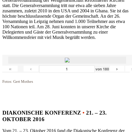
Generalversammlung der Weltgemeinschaft Reformierter Kirchen
statt. Die Generalversammlung tritt nur etwa alle sieben Jahre
zusammen, zuletzt 2010 in den USA und 2004 in Ghana. Sie ist das
höchste beschlussfassende Organ der Gemeinschaft. An der 26.
Versammlung in Leipzig nehmen rund 1.000 Teilnehmer aus etwa
100 Nationen teil. Am 28. Juni konnten in unserer Kirche die
Delegierten und Gäste der Generalversammlung zu einer
Willkommensfeier mit viel Musik begrüßt werden.
«
‹
›
von
180
Fotos: Gert Mothes
DIAKONISCHE KONFERENZ
•
21. – 23.
OKTOBER 2016
Vom 21. – 23. Oktober 2016 fand die Diakonische Konferenz der