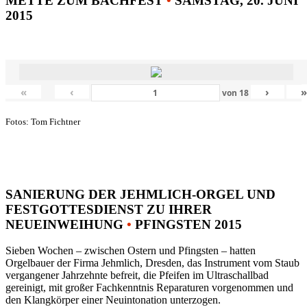
METTE ZUM BACHFEST
•
SAMSTAG, 20. JUNI
2015
«
‹
›
von
18
Fotos: Tom Fichtner
SANIERUNG DER JEHMLICH-ORGEL UND
FESTGOTTESDIENST ZU IHRER
NEUEINWEIHUNG
•
PFINGSTEN 2015
Sieben Wochen – zwischen Ostern und Pfingsten – hatten
Orgelbauer der Firma Jehmlich, Dresden, das Instrument vom Staub
vergangener Jahrzehnte befreit, die Pfeifen im Ultraschallbad
gereinigt, mit großer Fachkenntnis Reparaturen vorgenommen und
den Klangkörper einer Neuintonation unterzogen.