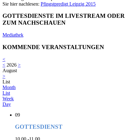
Sie hier nachlesen:
Pfingstpredigt Leipzig 2015
GOTTESDIENSTE IM LIVESTREAM ODER
ZUM NACHSCHAUEN
Mediathek
KOMMENDE VERANSTALTUNGEN
<
<
2026
>
August
>
List
Month
List
Week
Day
09
GOTTESDIENST
10.00 -11.00