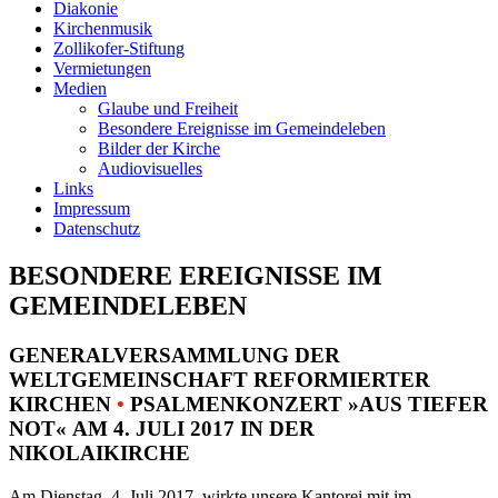
Diakonie
Kirchenmusik
Zollikofer-Stiftung
Vermietungen
Medien
Glaube und Freiheit
Besondere Ereignisse im Gemeindeleben
Bilder der Kirche
Audiovisuelles
Links
Impressum
Datenschutz
BESONDERE EREIGNISSE IM
GEMEINDELEBEN
GENERALVERSAMMLUNG DER
WELTGEMEINSCHAFT REFORMIERTER
KIRCHEN
•
PSALMENKONZERT »AUS TIEFER
NOT« AM 4. JULI 2017 IN DER
NIKOLAIKIRCHE
Am Dienstag, 4. Juli 2017, wirkte unsere Kantorei mit im