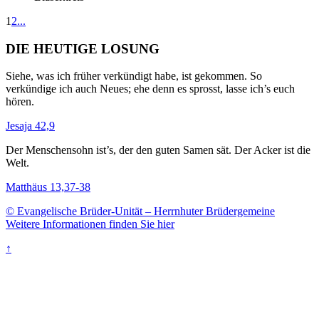
1
2
...
DIE HEUTIGE LOSUNG
Siehe, was ich früher verkündigt habe, ist gekommen. So
verkündige ich auch Neues; ehe denn es sprosst, lasse ich’s euch
hören.
Jesaja 42,9
Der Menschensohn ist’s, der den guten Samen sät. Der Acker ist die
Welt.
Matthäus 13,37-38
© Evangelische Brüder-Unität – Herrnhuter Brüdergemeine
Weitere Informationen finden Sie hier
↑