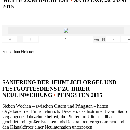
METTE ZUM BACHFEST
•
SAMSTAG, 20. JUNI
2015
«
‹
›
von
18
Fotos: Tom Fichtner
SANIERUNG DER JEHMLICH-ORGEL UND
FESTGOTTESDIENST ZU IHRER
NEUEINWEIHUNG
•
PFINGSTEN 2015
Sieben Wochen – zwischen Ostern und Pfingsten – hatten
Orgelbauer der Firma Jehmlich, Dresden, das Instrument vom Staub
vergangener Jahrzehnte befreit, die Pfeifen im Ultraschallbad
gereinigt, mit großer Fachkenntnis Reparaturen vorgenommen und
den Klangkörper einer Neuintonation unterzogen.