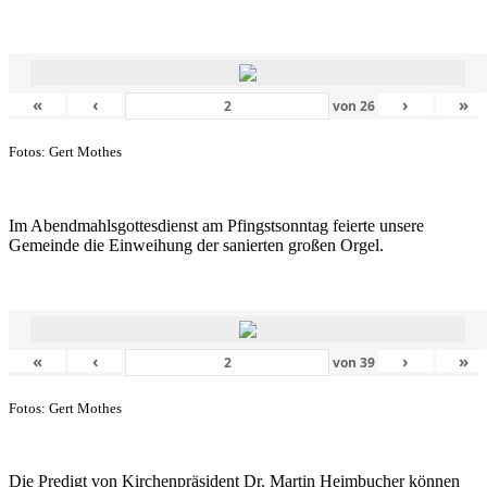
«
‹
›
»
von
26
Fotos: Gert Mothes
Im Abendmahlsgottesdienst am Pfingstsonntag feierte unsere
Gemeinde die Einweihung der sanierten großen Orgel.
«
‹
›
»
von
39
Fotos: Gert Mothes
Die Predigt von Kirchenpräsident Dr. Martin Heimbucher können