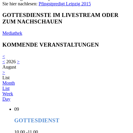
Sie hier nachlesen:
Pfingstpredigt Leipzig 2015
GOTTESDIENSTE IM LIVESTREAM ODER
ZUM NACHSCHAUEN
Mediathek
KOMMENDE VERANSTALTUNGEN
<
<
2026
>
August
>
List
Month
List
Week
Day
09
GOTTESDIENST
10.00 -11.00