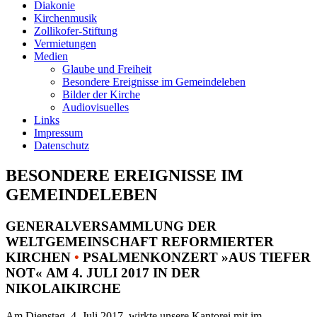
Diakonie
Kirchenmusik
Zollikofer-Stiftung
Vermietungen
Medien
Glaube und Freiheit
Besondere Ereignisse im Gemeindeleben
Bilder der Kirche
Audiovisuelles
Links
Impressum
Datenschutz
BESONDERE EREIGNISSE IM
GEMEINDELEBEN
GENERALVERSAMMLUNG DER
WELTGEMEINSCHAFT REFORMIERTER
KIRCHEN
•
PSALMENKONZERT »AUS TIEFER
NOT« AM 4. JULI 2017 IN DER
NIKOLAIKIRCHE
Am Dienstag, 4. Juli 2017, wirkte unsere Kantorei mit im