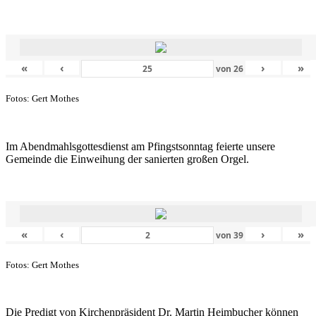
«
‹
›
»
von
26
Fotos: Gert Mothes
Im Abendmahlsgottesdienst am Pfingstsonntag feierte unsere
Gemeinde die Einweihung der sanierten großen Orgel.
«
‹
›
»
von
39
Fotos: Gert Mothes
Die Predigt von Kirchenpräsident Dr. Martin Heimbucher können