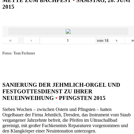
METTE ZUM BACHFEST
•
SAMSTAG, 20. JUNI
2015
«
‹
›
von
18
Fotos: Tom Fichtner
SANIERUNG DER JEHMLICH-ORGEL UND
FESTGOTTESDIENST ZU IHRER
NEUEINWEIHUNG
•
PFINGSTEN 2015
Sieben Wochen – zwischen Ostern und Pfingsten – hatten
Orgelbauer der Firma Jehmlich, Dresden, das Instrument vom Staub
vergangener Jahrzehnte befreit, die Pfeifen im Ultraschallbad
gereinigt, mit großer Fachkenntnis Reparaturen vorgenommen und
den Klangkörper einer Neuintonation unterzogen.