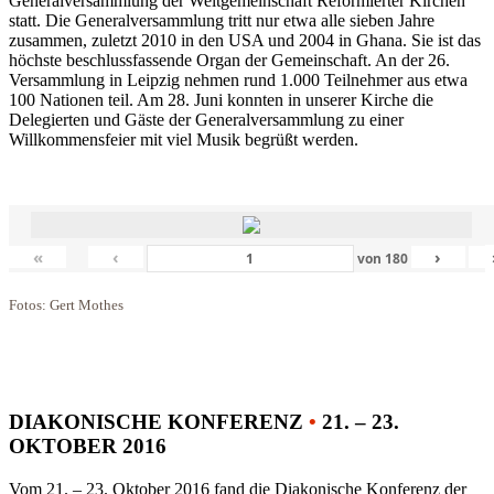
Generalversammlung der Weltgemeinschaft Reformierter Kirchen
statt. Die Generalversammlung tritt nur etwa alle sieben Jahre
zusammen, zuletzt 2010 in den USA und 2004 in Ghana. Sie ist das
höchste beschlussfassende Organ der Gemeinschaft. An der 26.
Versammlung in Leipzig nehmen rund 1.000 Teilnehmer aus etwa
100 Nationen teil. Am 28. Juni konnten in unserer Kirche die
Delegierten und Gäste der Generalversammlung zu einer
Willkommensfeier mit viel Musik begrüßt werden.
«
‹
›
von
180
Fotos: Gert Mothes
DIAKONISCHE KONFERENZ
•
21. – 23.
OKTOBER 2016
Vom 21. – 23. Oktober 2016 fand die Diakonische Konferenz der