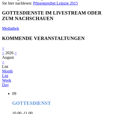
Sie hier nachlesen:
Pfingstpredigt Leipzig 2015
GOTTESDIENSTE IM LIVESTREAM ODER
ZUM NACHSCHAUEN
Mediathek
KOMMENDE VERANSTALTUNGEN
<
<
2026
>
August
>
List
Month
List
Week
Day
09
GOTTESDIENST
10.00 -11.00