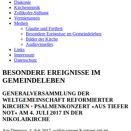
Diakonie
Kirchenmusik
Zollikofer-Stiftung
Vermietungen
Medien
Glaube und Freiheit
Besondere Ereignisse im Gemeindeleben
Bilder der Kirche
Audiovisuelles
Links
Impressum
Datenschutz
BESONDERE EREIGNISSE IM
GEMEINDELEBEN
GENERALVERSAMMLUNG DER
WELTGEMEINSCHAFT REFORMIERTER
KIRCHEN
•
PSALMENKONZERT »AUS TIEFER
NOT« AM 4. JULI 2017 IN DER
NIKOLAIKIRCHE
Am Dienstag, 4. Juli 2017, wirkte unsere Kantorei mit im