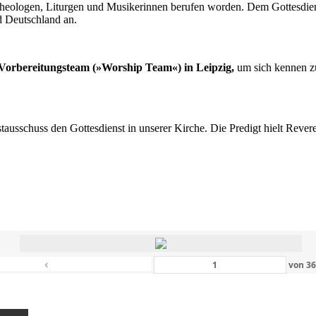
n Theologen, Liturgen und Musikerinnen berufen worden. Dem Gottesdi
d Deutschland an.
s Vorbereitungsteam (»Worship Team«) in Leipzig,
um sich kennen zu
nstausschuss den Gottesdienst in unserer Kirche. Die Predigt hielt Rev
‹
von
3