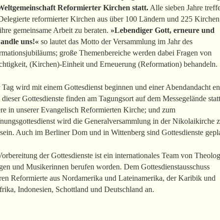
Weltgemeinschaft Reformierter Kirchen statt.
Alle sieben Jahre treff
Delegierte reformierter Kirchen aus über 100 Ländern und 225 Kirche
 ihre gemeinsame Arbeit zu beraten.
»Lebendiger Gott, erneure und
andle uns!«
so lautet das Motto der Versammlung im Jahr des
rmationsjubiläums; große Themenbereiche werden dabei Fragen von
chtigkeit, (Kirchen)-Einheit und Erneuerung (Reformation) behandeln.
r Tag wird mit einem Gottesdienst beginnen und einer Abendandacht e
 dieser Gottesdienste finden am Tagungsort auf dem Messegelände statt
ere in unserer Evangelisch Reformierten Kirche; und zum
fnungsgottesdienst wird die Generalversammlung in der Nikolaikirche 
sein. Auch im Berliner Dom und in Wittenberg sind Gottesdienste gepl
orbereitung der Gottesdienste ist ein internationales Team von Theolo
rgen und Musikerinnen berufen worden. Dem Gottesdienstausschuss
ren Reformierte aus Nordamerika und Lateinamerika, der Karibik und
rika, Indonesien, Schottland und Deutschland an.