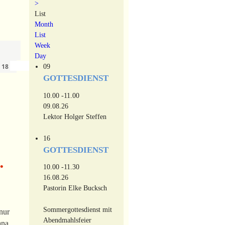
>
List
Month
List
Week
Day
›
»
09
n
18
GOTTESDIENST
10.00 -11.00
09.08.26
Lektor Holger Steffen
16
GOTTESDIENST
•
10.00 -11.30
16.08.26
Pastorin Elke Bucksch
Sommergottesdienst mit
nur
Abendmahlsfeier
ana.