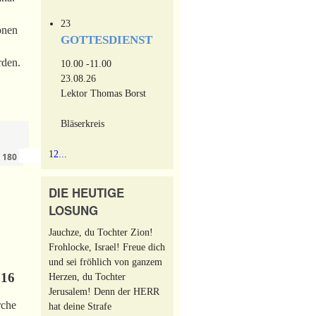
23
onen
GOTTESDIENST
rden.
10.00 -11.00
23.08.26
Lektor Thomas Borst
Bläserkreis
1
2
...
›
»
n
180
DIE HEUTIGE
LOSUNG
Jauchze, du Tochter Zion!
Frohlocke, Israel! Freue dich
und sei fröhlich von ganzem
016
Herzen, du Tochter
Jerusalem! Denn der HERR
rche
hat deine Strafe