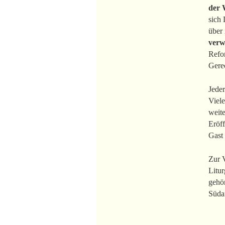
der 
sich 
über
verw
Refo
Gere
Jede
Viele
weit
Eröf
Gast 
Zur V
Litu
gehö
Südaf