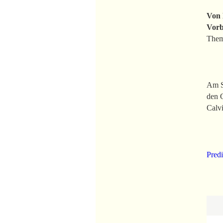
Von 
Vorb
Them
Am So
den G
Calvi
Predi