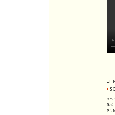
»L
•
SO
Am So
Refor
Büche