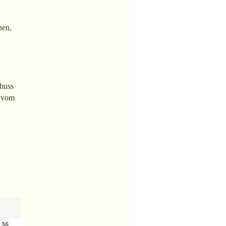
nen,
chuss
h vom
›
»
n
36