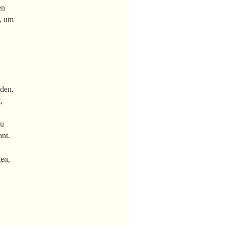
en
n, um
nden.
,
zu
ant.
gen,