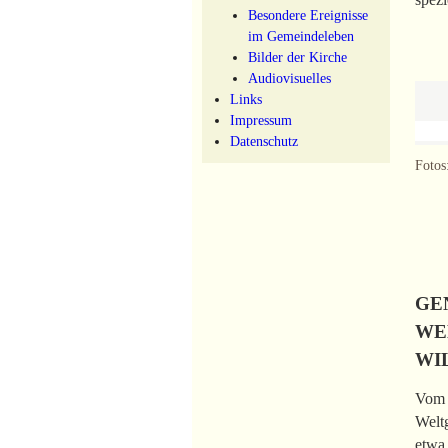
Besondere Ereignisse
im Gemeindeleben
Bilder der Kirche
Audiovisuelles
Links
Impressum
Datenschutz
Fotos
GE
WE
WI
Vom 2
Weltg
etwa