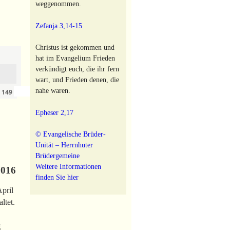
weggenommen.
Zefanja 3,14-15
Christus ist gekommen und
hat im Evangelium Frieden
verkündigt euch, die ihr fern
wart, und Frieden denen, die
›
»
nahe waren.
n
149
Epheser 2,17
© Evangelische Brüder-
Unität – Herrnhuter
Brüdergemeine
Weitere Informationen
016
finden Sie hier
April
ltet.
g