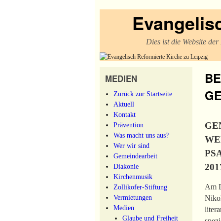
Evangelisc
Dies ist die Website de
BE
MEDIEN
GE
Zurück zur Startseite
Aktuell
Kontakt
GE
Prävention
Was macht uns aus?
WE
Wer wir sind
PS
Gemeindearbeit
20
Diakonie
Kirchenmusik
Am Di
Zollikofer-Stiftung
Vermietungen
Niko
Medien
liter
Glaube und Freiheit
spezi