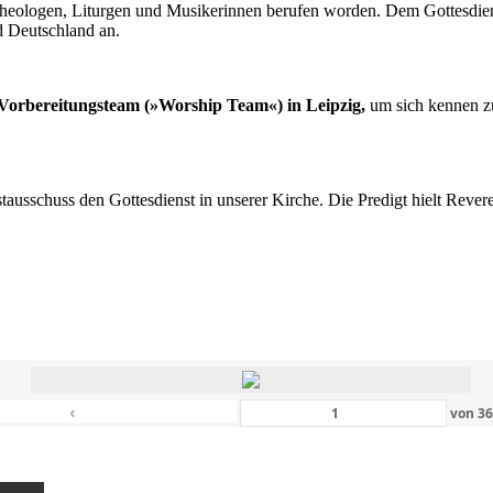
n Theologen, Liturgen und Musikerinnen berufen worden. Dem Gottesdi
d Deutschland an.
s Vorbereitungsteam (»Worship Team«) in Leipzig,
um sich kennen zu
nstausschuss den Gottesdienst in unserer Kirche. Die Predigt hielt Rev
‹
von
3