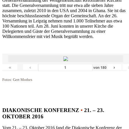
Generalversammlung der Weltgemeinschaft Reformierter Kirchen
statt. Die Generalversammlung tritt nur etwa alle sieben Jahre
zusammen, zuletzt 2010 in den USA und 2004 in Ghana. Sie ist das
höchste beschlussfassende Organ der Gemeinschaft. An der 26.
Versammlung in Leipzig nehmen rund 1.000 Teilnehmer aus etwa
100 Nationen teil. Am 28. Juni konnten in unserer Kirche die
Delegierten und Gäste der Generalversammlung zu einer
Willkommensfeier mit viel Musik begrüßt werden.
«
‹
›
von
180
Fotos: Gert Mothes
DIAKONISCHE KONFERENZ
•
21. – 23.
OKTOBER 2016
Vom 21. – 23. Oktober 2016 fand die Diakonische Konferenz der