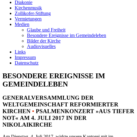
Diakonie
Kirchenmusik
Zollikofer-Stiftung
Vermietungen
Medien
Glaube und Freiheit
Besondere Ereignisse im Gemeindeleben
Bilder der Kirche
Audiovisuelles
Links
Impressum
Datenschutz
BESONDERE EREIGNISSE IM
GEMEINDELEBEN
GENERALVERSAMMLUNG DER
WELTGEMEINSCHAFT REFORMIERTER
KIRCHEN
•
PSALMENKONZERT »AUS TIEFER
NOT« AM 4. JULI 2017 IN DER
NIKOLAIKIRCHE
Am Dienstag, 4. Juli 2017, wirkte unsere Kantorei mit im