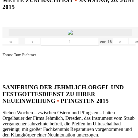
METTE ZUM BACHFEST
•
SAMSTAG, 20. JUNI
2015
«
‹
›
von
18
Fotos: Tom Fichtner
SANIERUNG DER JEHMLICH-ORGEL UND
FESTGOTTESDIENST ZU IHRER
NEUEINWEIHUNG
•
PFINGSTEN 2015
Sieben Wochen – zwischen Ostern und Pfingsten – hatten
Orgelbauer der Firma Jehmlich, Dresden, das Instrument vom Staub
vergangener Jahrzehnte befreit, die Pfeifen im Ultraschallbad
gereinigt, mit großer Fachkenntnis Reparaturen vorgenommen und
den Klangkörper einer Neuintonation unterzogen.