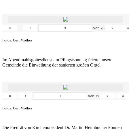
«
‹
›
von
26
Fotos: Gert Mothes
Im Abendmahlsgottesdienst am Pfingstsonntag feierte unsere
Gemeinde die Einweihung der sanierten großen Orgel.
«
‹
›
»
von
39
Fotos: Gert Mothes
Die Predigt von Kirchenpräsident Dr. Martin Heimbucher können