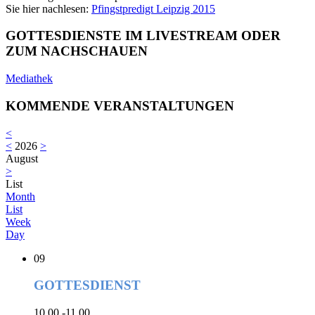
Sie hier nachlesen:
Pfingstpredigt Leipzig 2015
GOTTESDIENSTE IM LIVESTREAM ODER
ZUM NACHSCHAUEN
Mediathek
KOMMENDE VERANSTALTUNGEN
<
<
2026
>
August
>
List
Month
List
Week
Day
09
GOTTESDIENST
10.00 -11.00