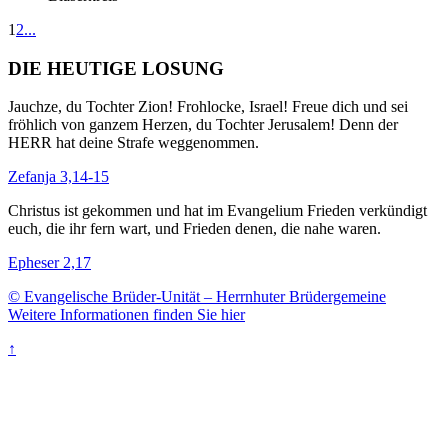
1
2
...
DIE HEUTIGE LOSUNG
Jauchze, du Tochter Zion! Frohlocke, Israel! Freue dich und sei
fröhlich von ganzem Herzen, du Tochter Jerusalem! Denn der
HERR hat deine Strafe weggenommen.
Zefanja 3,14-15
Christus ist gekommen und hat im Evangelium Frieden verkündigt
euch, die ihr fern wart, und Frieden denen, die nahe waren.
Epheser 2,17
© Evangelische Brüder-Unität – Herrnhuter Brüdergemeine
Weitere Informationen finden Sie hier
↑