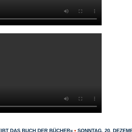
EIBT DAS BUCH DER BÜCHER«
•
SONNTAG, 20. DEZEMB