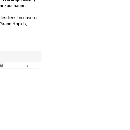
 anzuschauen.
tesdienst in unserer
, Grand Rapids,
›
»
36