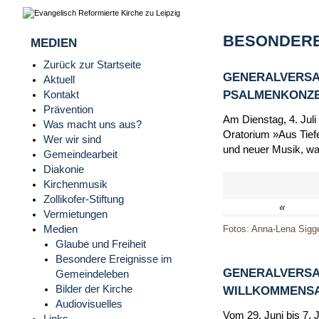
BESONDERE
MEDIEN
Zurück zur Startseite
GENERALVERSA
Aktuell
PSALMENKONZERT
Kontakt
Prävention
Am Dienstag, 4. Juli
Was macht uns aus?
Oratorium »Aus Tiefe
Wer wir sind
und neuer Musik, wa
Gemeindearbeit
Diakonie
Kirchenmusik
Zollikofer-Stiftung
«
Vermietungen
Medien
Fotos: Anna-Lena Sigg
Glaube und Freiheit
Besondere Ereignisse im
GENERALVERSA
Gemeindeleben
Bilder der Kirche
WILLKOMMENSAB
Audiovisuelles
Vom 29. Juni bis 7. 