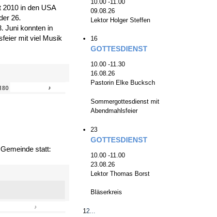
10.00 -11.00
zt 2010 in den USA
09.08.26
der 26.
Lektor Holger Steffen
. Juni konnten in
eier mit viel Musik
16
GOTTESDIENST
10.00 -11.30
16.08.26
Pastorin Elke Bucksch
›
»
180
Sommergottesdienst mit
Abendmahlsfeier
23
GOTTESDIENST
 Gemeinde statt:
10.00 -11.00
23.08.26
Lektor Thomas Borst
Bläserkreis
›
»
1
2
...