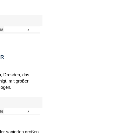
›
»
18
ER
h, Dresden, das
igt, mit großer
zogen.
›
»
26
er sanierten großen