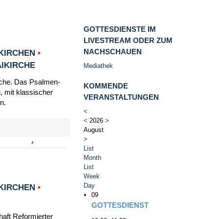
GOTTESDIENSTE IM
LIVESTREAM ODER ZUM
NACHSCHAUEN
KIRCHEN
•
AIKIRCHE
Mediathek
irche. Das Psalmen-
KOMMENDE
, mit klassischer
VERANSTALTUNGEN
n.
<
<
2026
>
August
>
›
»
List
Month
List
Week
Day
KIRCHEN
•
09
GOTTESDIENST
haft Reformierter