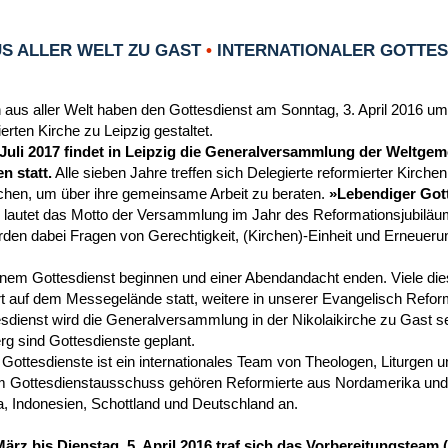
S ALLER WELT ZU GAST
•
INTERNATIONALER GOTTESD
 aus aller Welt haben den Gottesdienst am Sonntag, 3. April 2016 um
rten Kirche zu Leipzig gestaltet.
 Juli 2017 findet in Leipzig die Generalversammlung der Weltgem
n statt.
Alle sieben Jahre treffen sich Delegierte reformierter Kirche
chen, um über ihre gemeinsame Arbeit zu beraten.
»Lebendiger Gott
 lautet das Motto der Versammlung im Jahr des Reformationsjubiläu
en dabei Fragen von Gerechtigkeit, (Kirchen)-Einheit und Erneueru
einem Gottesdienst beginnen und einer Abendandacht enden. Viele die
t auf dem Messegelände statt, weitere in unserer Evangelisch Reform
dienst wird die Generalversammlung in der Nikolaikirche zu Gast se
g sind Gottesdienste geplant.
 Gottesdienste ist ein internationales Team von Theologen, Liturgen 
 Gottesdienstausschuss gehören Reformierte aus Nordamerika und 
a, Indonesien, Schottland und Deutschland an.
März bis Dienstag, 5. April 2016 traf sich das Vorbereitungstea