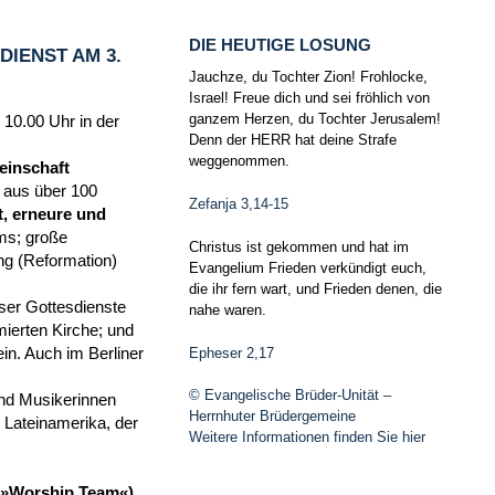
DIE HEUTIGE LOSUNG
IENST AM 3.
Jauchze, du Tochter Zion! Frohlocke,
Israel! Freue dich und sei fröhlich von
ganzem Herzen, du Tochter Jerusalem!
 10.00 Uhr in der
Denn der HERR hat deine Strafe
weggenommen.
einschaft
n aus über 100
Zefanja 3,14-15
, erneure und
ms; große
Christus ist gekommen und hat im
ng (Reformation)
Evangelium Frieden verkündigt euch,
die ihr fern wart, und Frieden denen, die
ser Gottesdienste
nahe waren.
ierten Kirche; und
Epheser 2,17
in. Auch im Berliner
© Evangelische Brüder-Unität –
und Musikerinnen
Herrnhuter Brüdergemeine
Lateinamerika, der
Weitere Informationen finden Sie hier
m (»Worship Team«)