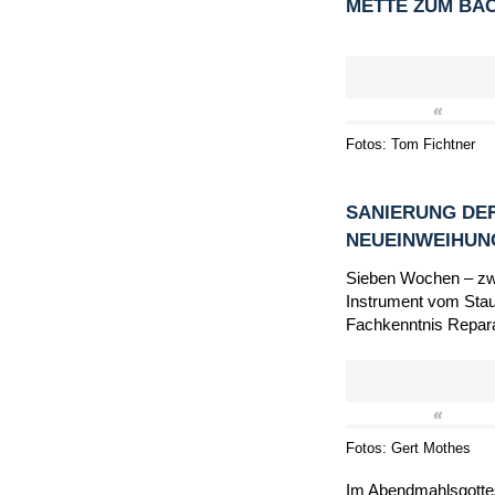
METTE ZUM BA
«
Fotos: Tom Fichtner
SANIERUNG DER
NEUEINWEIHU
Sieben Wochen – zwi
Instrument vom Staub
Fachkenntnis Repara
«
Fotos: Gert Mothes
Im Abendmahlsgottes