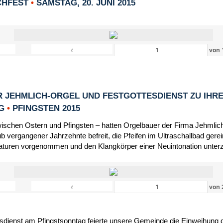
CHFEST
•
SAMSTAG, 20. JUNI 2015
‹
von
 JEHMLICH-ORGEL UND FESTGOTTESDIENST ZU IHR
NG
•
PFINGSTEN 2015
schen Ostern und Pfingsten – hatten Orgelbauer der Firma Jehmlic
 vergangener Jahrzehnte befreit, die Pfeifen im Ultraschallbad gerein
turen vorgenommen und den Klangkörper einer Neuintonation unter
‹
von
dienst am Pfingstsonntag feierte unsere Gemeinde die Einweihung d