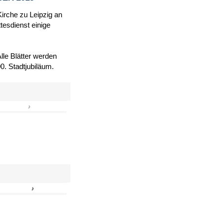
Kirche zu Leipzig an
tesdienst einige
le Blätter werden
. Stadtjubiläum.
›
»
›
»