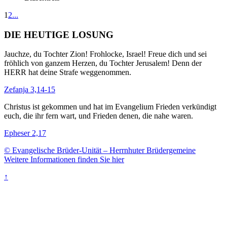
1
2
...
DIE HEUTIGE LOSUNG
Jauchze, du Tochter Zion! Frohlocke, Israel! Freue dich und sei
fröhlich von ganzem Herzen, du Tochter Jerusalem! Denn der
HERR hat deine Strafe weggenommen.
Zefanja 3,14-15
Christus ist gekommen und hat im Evangelium Frieden verkündigt
euch, die ihr fern wart, und Frieden denen, die nahe waren.
Epheser 2,17
© Evangelische Brüder-Unität – Herrnhuter Brüdergemeine
Weitere Informationen finden Sie hier
↑