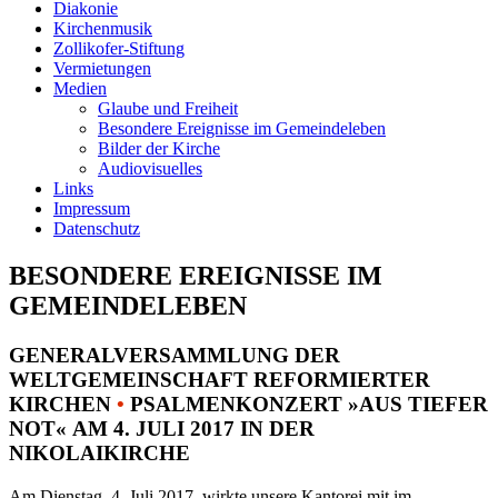
Diakonie
Kirchenmusik
Zollikofer-Stiftung
Vermietungen
Medien
Glaube und Freiheit
Besondere Ereignisse im Gemeindeleben
Bilder der Kirche
Audiovisuelles
Links
Impressum
Datenschutz
BESONDERE EREIGNISSE IM
GEMEINDELEBEN
GENERALVERSAMMLUNG DER
WELTGEMEINSCHAFT REFORMIERTER
KIRCHEN
•
PSALMENKONZERT »AUS TIEFER
NOT« AM 4. JULI 2017 IN DER
NIKOLAIKIRCHE
Am Dienstag, 4. Juli 2017, wirkte unsere Kantorei mit im