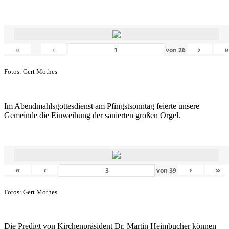
«
‹
›
von
26
Fotos: Gert Mothes
Im Abendmahlsgottesdienst am Pfingstsonntag feierte unsere
Gemeinde die Einweihung der sanierten großen Orgel.
«
‹
›
»
von
39
Fotos: Gert Mothes
Die Predigt von Kirchenpräsident Dr. Martin Heimbucher können