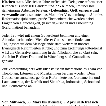
Kirchen statt.
Alle sieben Jahre treffen sich Delegierte reformierter
Kirchen aus über 100 Ländern und 225 Kirchen, um über ihre
gemeinsame Arbeit zu beraten.
»Lebendiger Gott, erneure und
verwandle uns!«
so lautet das Motto der Versammlung im Jahr des
Reformationsjubiläums; große Themenbereiche werden dabei
Fragen von Gerechtigkeit, (Kirchen)-Einheit und Erneuerung
(Reformation) behandeln.
Jeder Tag wird mit einem Gottesdienst beginnen und einer
Abendandacht enden. Viele dieser Gottesdienste finden am
Tagungsort auf dem Messegelände statt, weitere in unserer
Evangelisch Reformierten Kirche; und zum Eröffnungsgottesdienst
wird die Generalversammlung in der Nikolaikirche zu Gast sein.
Auch im Berliner Dom und in Wittenberg sind Gottesdienste
geplant.
Zur Vorbereitung der Gottesdienste ist ein internationales Team von
Theologen, Liturgen und Musikerinnen berufen worden. Dem
Gottesdienstausschuss gehören Reformierte aus Nordamerika und
Lateinamerika, der Karibik und Südafrika, Indonesien, Schottland
und Deutschland an.
Von Mittwoch, 30. März bis Dienstag, 5. April 2016 traf sich