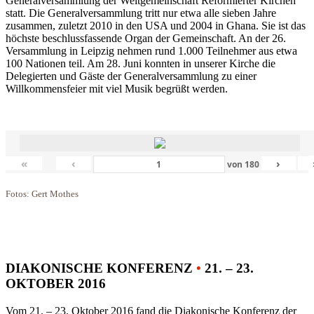
Generalversammlung der Weltgemeinschaft Reformierter Kirchen
statt. Die Generalversammlung tritt nur etwa alle sieben Jahre
zusammen, zuletzt 2010 in den USA und 2004 in Ghana. Sie ist das
höchste beschlussfassende Organ der Gemeinschaft. An der 26.
Versammlung in Leipzig nehmen rund 1.000 Teilnehmer aus etwa
100 Nationen teil. Am 28. Juni konnten in unserer Kirche die
Delegierten und Gäste der Generalversammlung zu einer
Willkommensfeier mit viel Musik begrüßt werden.
«
‹
›
von
180
Fotos: Gert Mothes
DIAKONISCHE KONFERENZ
•
21. – 23.
OKTOBER 2016
Vom 21. – 23. Oktober 2016 fand die Diakonische Konferenz der