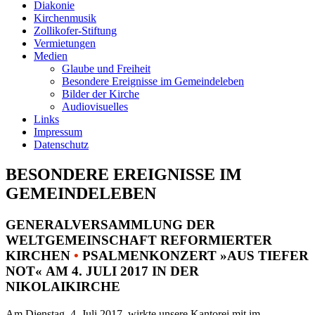
Diakonie
Kirchenmusik
Zollikofer-Stiftung
Vermietungen
Medien
Glaube und Freiheit
Besondere Ereignisse im Gemeindeleben
Bilder der Kirche
Audiovisuelles
Links
Impressum
Datenschutz
BESONDERE EREIGNISSE IM
GEMEINDELEBEN
GENERALVERSAMMLUNG DER
WELTGEMEINSCHAFT REFORMIERTER
KIRCHEN
•
PSALMENKONZERT »AUS TIEFER
NOT« AM 4. JULI 2017 IN DER
NIKOLAIKIRCHE
Am Dienstag, 4. Juli 2017, wirkte unsere Kantorei mit im