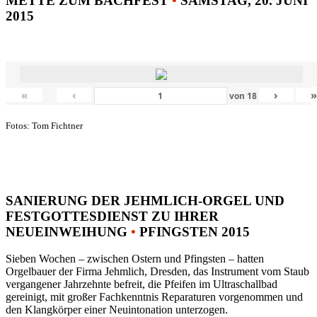
METTE ZUM BACHFEST
•
SAMSTAG, 20. JUNI
2015
«
‹
›
von
18
Fotos: Tom Fichtner
SANIERUNG DER JEHMLICH-ORGEL UND
FESTGOTTESDIENST ZU IHRER
NEUEINWEIHUNG
•
PFINGSTEN 2015
Sieben Wochen – zwischen Ostern und Pfingsten – hatten
Orgelbauer der Firma Jehmlich, Dresden, das Instrument vom Staub
vergangener Jahrzehnte befreit, die Pfeifen im Ultraschallbad
gereinigt, mit großer Fachkenntnis Reparaturen vorgenommen und
den Klangkörper einer Neuintonation unterzogen.