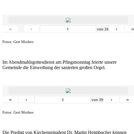
«
‹
›
von
26
Fotos: Gert Mothes
Im Abendmahlsgottesdienst am Pfingstsonntag feierte unsere
Gemeinde die Einweihung der sanierten großen Orgel.
«
‹
›
»
von
39
Fotos: Gert Mothes
Die Predigt von Kirchenpräsident Dr. Martin Heimbucher können