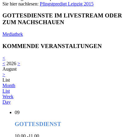
Sie hier nachlesen:
Pfingstpredigt Leipzig 2015
GOTTESDIENSTE IM LIVESTREAM ODER
ZUM NACHSCHAUEN
Mediathek
KOMMENDE VERANSTALTUNGEN
<
<
2026
>
August
>
List
Month
List
Week
Day
09
GOTTESDIENST
10.00 -11.00