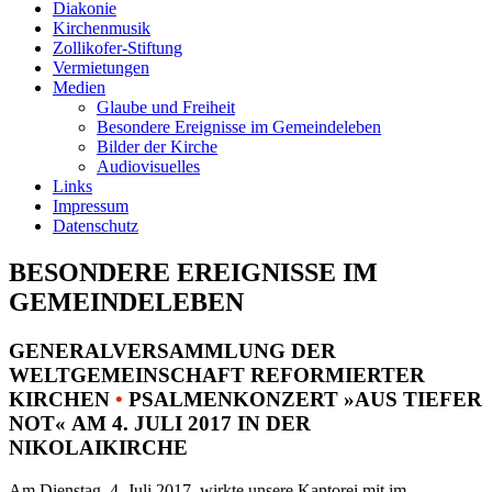
Diakonie
Kirchenmusik
Zollikofer-Stiftung
Vermietungen
Medien
Glaube und Freiheit
Besondere Ereignisse im Gemeindeleben
Bilder der Kirche
Audiovisuelles
Links
Impressum
Datenschutz
BESONDERE EREIGNISSE IM
GEMEINDELEBEN
GENERALVERSAMMLUNG DER
WELTGEMEINSCHAFT REFORMIERTER
KIRCHEN
•
PSALMENKONZERT »AUS TIEFER
NOT« AM 4. JULI 2017 IN DER
NIKOLAIKIRCHE
Am Dienstag, 4. Juli 2017, wirkte unsere Kantorei mit im