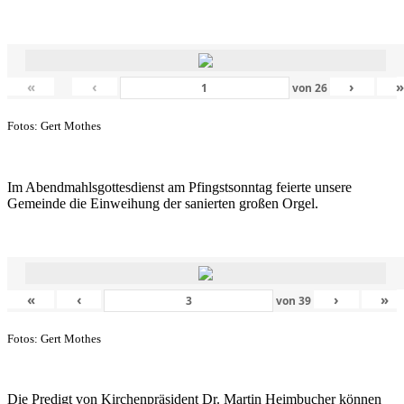
«
‹
›
von
26
Fotos: Gert Mothes
Im Abendmahlsgottesdienst am Pfingstsonntag feierte unsere
Gemeinde die Einweihung der sanierten großen Orgel.
«
‹
›
»
von
39
Fotos: Gert Mothes
Die Predigt von Kirchenpräsident Dr. Martin Heimbucher können