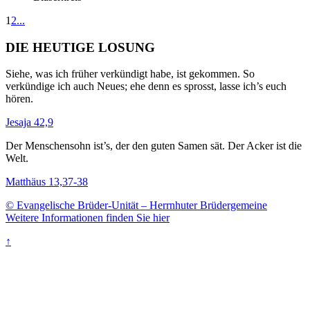
1
2
...
DIE HEUTIGE LOSUNG
Siehe, was ich früher verkündigt habe, ist gekommen. So
verkündige ich auch Neues; ehe denn es sprosst, lasse ich’s euch
hören.
Jesaja 42,9
Der Menschensohn ist’s, der den guten Samen sät. Der Acker ist die
Welt.
Matthäus 13,37-38
© Evangelische Brüder-Unität – Herrnhuter Brüdergemeine
Weitere Informationen finden Sie hier
↑