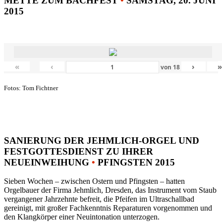
METTE ZUM BACHFEST
•
SAMSTAG, 20. JUNI
2015
«
‹
›
von
18
Fotos: Tom Fichtner
SANIERUNG DER JEHMLICH-ORGEL UND
FESTGOTTESDIENST ZU IHRER
NEUEINWEIHUNG
•
PFINGSTEN 2015
Sieben Wochen – zwischen Ostern und Pfingsten – hatten
Orgelbauer der Firma Jehmlich, Dresden, das Instrument vom Staub
vergangener Jahrzehnte befreit, die Pfeifen im Ultraschallbad
gereinigt, mit großer Fachkenntnis Reparaturen vorgenommen und
den Klangkörper einer Neuintonation unterzogen.