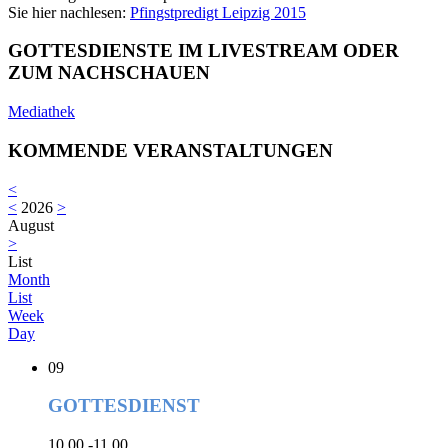
Sie hier nachlesen:
Pfingstpredigt Leipzig 2015
GOTTESDIENSTE IM LIVESTREAM ODER
ZUM NACHSCHAUEN
Mediathek
KOMMENDE VERANSTALTUNGEN
<
<
2026
>
August
>
List
Month
List
Week
Day
09
GOTTESDIENST
10.00 -11.00