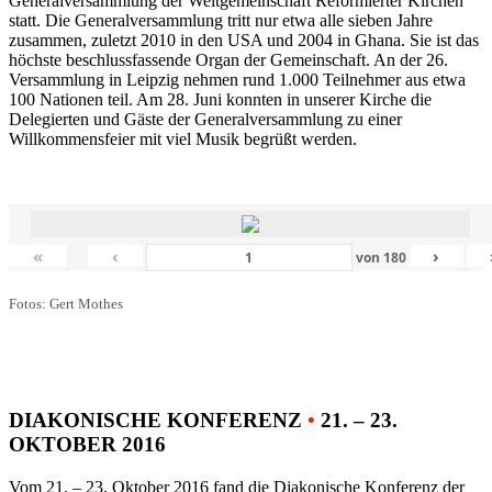
Generalversammlung der Weltgemeinschaft Reformierter Kirchen
statt. Die Generalversammlung tritt nur etwa alle sieben Jahre
zusammen, zuletzt 2010 in den USA und 2004 in Ghana. Sie ist das
höchste beschlussfassende Organ der Gemeinschaft. An der 26.
Versammlung in Leipzig nehmen rund 1.000 Teilnehmer aus etwa
100 Nationen teil. Am 28. Juni konnten in unserer Kirche die
Delegierten und Gäste der Generalversammlung zu einer
Willkommensfeier mit viel Musik begrüßt werden.
«
‹
›
von
180
Fotos: Gert Mothes
DIAKONISCHE KONFERENZ
•
21. – 23.
OKTOBER 2016
Vom 21. – 23. Oktober 2016 fand die Diakonische Konferenz der