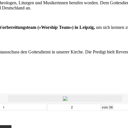
n Theologen, Liturgen und Musikerinnen berufen worden. Dem Gottesdi
d Deutschland an.
s Vorbereitungsteam (»Worship Team«) in Leipzig,
um sich kennen zu
nstausschuss den Gottesdienst in unserer Kirche. Die Predigt hielt Rev
‹
von
36