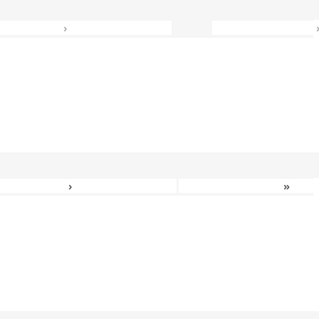
›
›
»