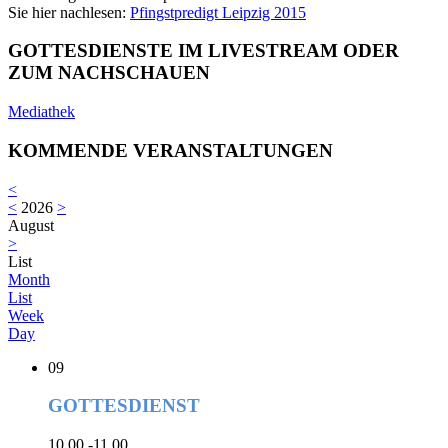
Sie hier nachlesen:
Pfingstpredigt Leipzig 2015
GOTTESDIENSTE IM LIVESTREAM ODER
ZUM NACHSCHAUEN
Mediathek
KOMMENDE VERANSTALTUNGEN
<
<
2026
>
August
>
List
Month
List
Week
Day
09
GOTTESDIENST
10.00 -11.00