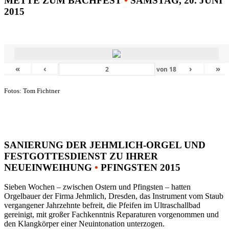
METTE ZUM BACHFEST
•
SAMSTAG, 20. JUNI
2015
«
‹
›
»
von
18
Fotos: Tom Fichtner
SANIERUNG DER JEHMLICH-ORGEL UND
FESTGOTTESDIENST ZU IHRER
NEUEINWEIHUNG
•
PFINGSTEN 2015
Sieben Wochen – zwischen Ostern und Pfingsten – hatten
Orgelbauer der Firma Jehmlich, Dresden, das Instrument vom Staub
vergangener Jahrzehnte befreit, die Pfeifen im Ultraschallbad
gereinigt, mit großer Fachkenntnis Reparaturen vorgenommen und
den Klangkörper einer Neuintonation unterzogen.