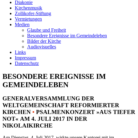
Diakonie
Kirchenmusik
Zollikofer-Stiftung
Vermietungen
Medien
Glaube und Freiheit
Besondere Ereignisse im Gemeindeleben
Bilder der Kirche
Audiovisuelles
Links
Impressum
Datenschutz
BESONDERE EREIGNISSE IM
GEMEINDELEBEN
GENERALVERSAMMLUNG DER
WELTGEMEINSCHAFT REFORMIERTER
KIRCHEN
•
PSALMENKONZERT »AUS TIEFER
NOT« AM 4. JULI 2017 IN DER
NIKOLAIKIRCHE
Am Dienstag, 4. Juli 2017, wirkte unsere Kantorei mit im