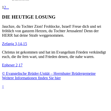
1
2
...
DIE HEUTIGE LOSUNG
Jauchze, du Tochter Zion! Frohlocke, Israel! Freue dich und sei
fröhlich von ganzem Herzen, du Tochter Jerusalem! Denn der
HERR hat deine Strafe weggenommen.
Zefanja 3,14-15
Christus ist gekommen und hat im Evangelium Frieden verkündigt
euch, die ihr fern wart, und Frieden denen, die nahe waren.
Epheser 2,17
© Evangelische Brüder-Unität – Herrnhuter Brüdergemeine
Weitere Informationen finden Sie hier
↑