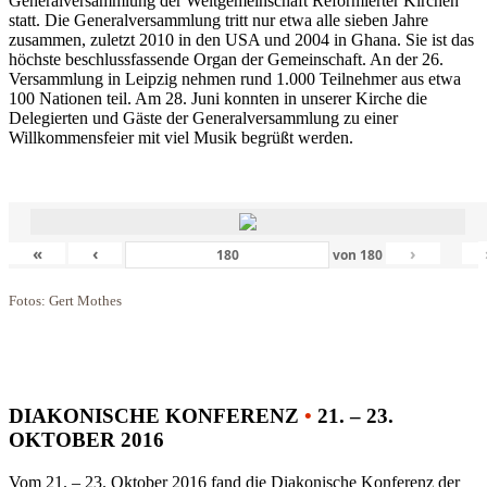
Generalversammlung der Weltgemeinschaft Reformierter Kirchen
statt. Die Generalversammlung tritt nur etwa alle sieben Jahre
zusammen, zuletzt 2010 in den USA und 2004 in Ghana. Sie ist das
höchste beschlussfassende Organ der Gemeinschaft. An der 26.
Versammlung in Leipzig nehmen rund 1.000 Teilnehmer aus etwa
100 Nationen teil. Am 28. Juni konnten in unserer Kirche die
Delegierten und Gäste der Generalversammlung zu einer
Willkommensfeier mit viel Musik begrüßt werden.
«
‹
›
von
180
Fotos: Gert Mothes
DIAKONISCHE KONFERENZ
•
21. – 23.
OKTOBER 2016
Vom 21. – 23. Oktober 2016 fand die Diakonische Konferenz der