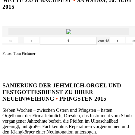
METTE ZUM BACHFEST
•
SAMSTAG, 20. JUNI
2015
«
‹
›
von
18
Fotos: Tom Fichtner
SANIERUNG DER JEHMLICH-ORGEL UND
FESTGOTTESDIENST ZU IHRER
NEUEINWEIHUNG
•
PFINGSTEN 2015
Sieben Wochen – zwischen Ostern und Pfingsten – hatten
Orgelbauer der Firma Jehmlich, Dresden, das Instrument vom Staub
vergangener Jahrzehnte befreit, die Pfeifen im Ultraschallbad
gereinigt, mit großer Fachkenntnis Reparaturen vorgenommen und
den Klangkörper einer Neuintonation unterzogen.