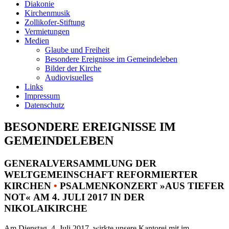
Diakonie
Kirchenmusik
Zollikofer-Stiftung
Vermietungen
Medien
Glaube und Freiheit
Besondere Ereignisse im Gemeindeleben
Bilder der Kirche
Audiovisuelles
Links
Impressum
Datenschutz
BESONDERE EREIGNISSE IM
GEMEINDELEBEN
GENERALVERSAMMLUNG DER
WELTGEMEINSCHAFT REFORMIERTER
KIRCHEN
•
PSALMENKONZERT »AUS TIEFER
NOT« AM 4. JULI 2017 IN DER
NIKOLAIKIRCHE
Am Dienstag, 4. Juli 2017, wirkte unsere Kantorei mit im