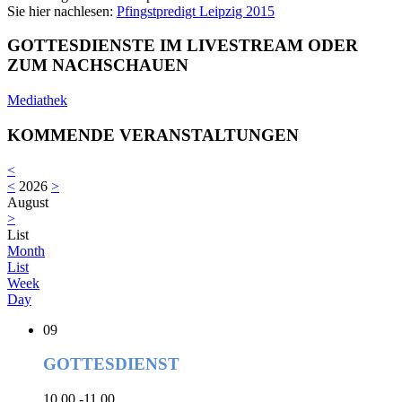
Sie hier nachlesen:
Pfingstpredigt Leipzig 2015
GOTTESDIENSTE IM LIVESTREAM ODER
ZUM NACHSCHAUEN
Mediathek
KOMMENDE VERANSTALTUNGEN
<
<
2026
>
August
>
List
Month
List
Week
Day
09
GOTTESDIENST
10.00 -11.00