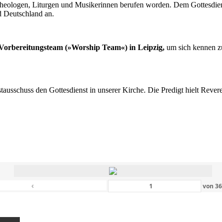
n Theologen, Liturgen und Musikerinnen berufen worden. Dem Gottesdi
d Deutschland an.
s Vorbereitungsteam (»Worship Team«) in Leipzig,
um sich kennen zu
nstausschuss den Gottesdienst in unserer Kirche. Die Predigt hielt Rev
‹
von
3