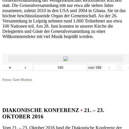
Generalversammlung der Weltgemeinschaft Reformierter Kirchen
statt. Die Generalversammlung tritt nur etwa alle sieben Jahre
zusammen, zuletzt 2010 in den USA und 2004 in Ghana. Sie ist das
höchste beschlussfassende Organ der Gemeinschaft. An der 26.
Versammlung in Leipzig nehmen rund 1.000 Teilnehmer aus etwa
100 Nationen teil. Am 28. Juni konnten in unserer Kirche die
Delegierten und Gäste der Generalversammlung zu einer
Willkommensfeier mit viel Musik begrüßt werden.
«
‹
›
von
180
Fotos: Gert Mothes
DIAKONISCHE KONFERENZ
•
21. – 23.
OKTOBER 2016
Vom 21. – 23. Oktober 2016 fand die Diakonische Konferenz der