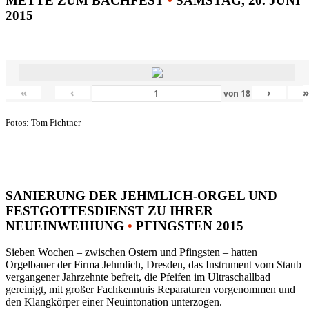
METTE ZUM BACHFEST
•
SAMSTAG, 20. JUNI
2015
«
‹
›
von
18
Fotos: Tom Fichtner
SANIERUNG DER JEHMLICH-ORGEL UND
FESTGOTTESDIENST ZU IHRER
NEUEINWEIHUNG
•
PFINGSTEN 2015
Sieben Wochen – zwischen Ostern und Pfingsten – hatten
Orgelbauer der Firma Jehmlich, Dresden, das Instrument vom Staub
vergangener Jahrzehnte befreit, die Pfeifen im Ultraschallbad
gereinigt, mit großer Fachkenntnis Reparaturen vorgenommen und
den Klangkörper einer Neuintonation unterzogen.