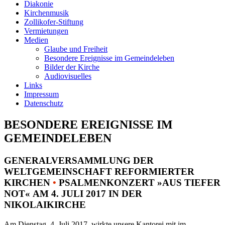
Diakonie
Kirchenmusik
Zollikofer-Stiftung
Vermietungen
Medien
Glaube und Freiheit
Besondere Ereignisse im Gemeindeleben
Bilder der Kirche
Audiovisuelles
Links
Impressum
Datenschutz
BESONDERE EREIGNISSE IM
GEMEINDELEBEN
GENERALVERSAMMLUNG DER
WELTGEMEINSCHAFT REFORMIERTER
KIRCHEN
•
PSALMENKONZERT »AUS TIEFER
NOT« AM 4. JULI 2017 IN DER
NIKOLAIKIRCHE
Am Dienstag, 4. Juli 2017, wirkte unsere Kantorei mit im