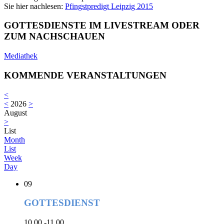
Sie hier nachlesen:
Pfingstpredigt Leipzig 2015
GOTTESDIENSTE IM LIVESTREAM ODER
ZUM NACHSCHAUEN
Mediathek
KOMMENDE VERANSTALTUNGEN
<
<
2026
>
August
>
List
Month
List
Week
Day
09
GOTTESDIENST
10.00 -11.00