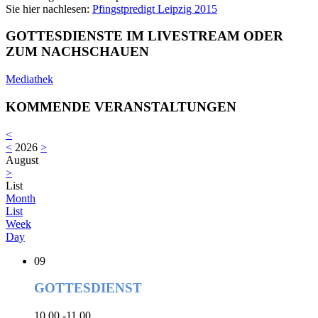
Sie hier nachlesen:
Pfingstpredigt Leipzig 2015
GOTTESDIENSTE IM LIVESTREAM ODER
ZUM NACHSCHAUEN
Mediathek
KOMMENDE VERANSTALTUNGEN
<
<
2026
>
August
>
List
Month
List
Week
Day
09
GOTTESDIENST
10.00 -11.00