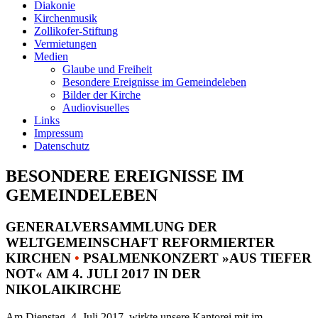
Diakonie
Kirchenmusik
Zollikofer-Stiftung
Vermietungen
Medien
Glaube und Freiheit
Besondere Ereignisse im Gemeindeleben
Bilder der Kirche
Audiovisuelles
Links
Impressum
Datenschutz
BESONDERE EREIGNISSE IM
GEMEINDELEBEN
GENERALVERSAMMLUNG DER
WELTGEMEINSCHAFT REFORMIERTER
KIRCHEN
•
PSALMENKONZERT »AUS TIEFER
NOT« AM 4. JULI 2017 IN DER
NIKOLAIKIRCHE
Am Dienstag, 4. Juli 2017, wirkte unsere Kantorei mit im