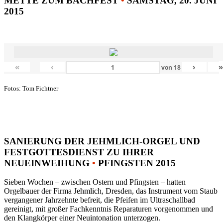
METTE ZUM BACHFEST
•
SAMSTAG, 20. JUNI
2015
«
‹
›
von
18
Fotos: Tom Fichtner
SANIERUNG DER JEHMLICH-ORGEL UND
FESTGOTTESDIENST ZU IHRER
NEUEINWEIHUNG
•
PFINGSTEN 2015
Sieben Wochen – zwischen Ostern und Pfingsten – hatten
Orgelbauer der Firma Jehmlich, Dresden, das Instrument vom Staub
vergangener Jahrzehnte befreit, die Pfeifen im Ultraschallbad
gereinigt, mit großer Fachkenntnis Reparaturen vorgenommen und
den Klangkörper einer Neuintonation unterzogen.