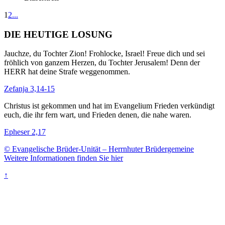
1
2
...
DIE HEUTIGE LOSUNG
Jauchze, du Tochter Zion! Frohlocke, Israel! Freue dich und sei
fröhlich von ganzem Herzen, du Tochter Jerusalem! Denn der
HERR hat deine Strafe weggenommen.
Zefanja 3,14-15
Christus ist gekommen und hat im Evangelium Frieden verkündigt
euch, die ihr fern wart, und Frieden denen, die nahe waren.
Epheser 2,17
© Evangelische Brüder-Unität – Herrnhuter Brüdergemeine
Weitere Informationen finden Sie hier
↑