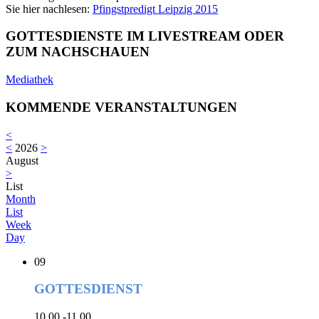
Sie hier nachlesen:
Pfingstpredigt Leipzig 2015
GOTTESDIENSTE IM LIVESTREAM ODER
ZUM NACHSCHAUEN
Mediathek
KOMMENDE VERANSTALTUNGEN
<
<
2026
>
August
>
List
Month
List
Week
Day
09
GOTTESDIENST
10.00 -11.00