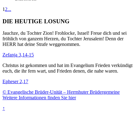
1
2
...
DIE HEUTIGE LOSUNG
Jauchze, du Tochter Zion! Frohlocke, Israel! Freue dich und sei
fröhlich von ganzem Herzen, du Tochter Jerusalem! Denn der
HERR hat deine Strafe weggenommen.
Zefanja 3,14-15
Christus ist gekommen und hat im Evangelium Frieden verkündigt
euch, die ihr fern wart, und Frieden denen, die nahe waren.
Epheser 2,17
© Evangelische Brüder-Unität – Herrnhuter Brüdergemeine
Weitere Informationen finden Sie hier
↑