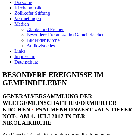
Diakonie
Kirchenmusik
Zollikofer-Stiftung
Vermietungen
Medien
Glaube und Freiheit
Besondere Ereignisse im Gemeindeleben
Bilder der Kirche
Audiovisuelles
Links
Impressum
Datenschutz
BESONDERE EREIGNISSE IM
GEMEINDELEBEN
GENERALVERSAMMLUNG DER
WELTGEMEINSCHAFT REFORMIERTER
KIRCHEN
•
PSALMENKONZERT »AUS TIEFER
NOT« AM 4. JULI 2017 IN DER
NIKOLAIKIRCHE
Am Dienstag, 4. Juli 2017, wirkte unsere Kantorei mit im