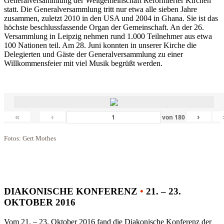
Generalversammlung der Weltgemeinschaft Reformierter Kirchen
statt. Die Generalversammlung tritt nur etwa alle sieben Jahre
zusammen, zuletzt 2010 in den USA und 2004 in Ghana. Sie ist das
höchste beschlussfassende Organ der Gemeinschaft. An der 26.
Versammlung in Leipzig nehmen rund 1.000 Teilnehmer aus etwa
100 Nationen teil. Am 28. Juni konnten in unserer Kirche die
Delegierten und Gäste der Generalversammlung zu einer
Willkommensfeier mit viel Musik begrüßt werden.
«
‹
›
von
180
Fotos: Gert Mothes
DIAKONISCHE KONFERENZ
•
21. – 23.
OKTOBER 2016
Vom 21. – 23. Oktober 2016 fand die Diakonische Konferenz der