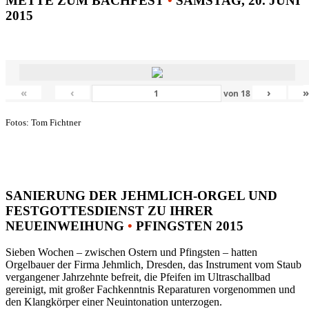
METTE ZUM BACHFEST
•
SAMSTAG, 20. JUNI
2015
«
‹
›
von
18
Fotos: Tom Fichtner
SANIERUNG DER JEHMLICH-ORGEL UND
FESTGOTTESDIENST ZU IHRER
NEUEINWEIHUNG
•
PFINGSTEN 2015
Sieben Wochen – zwischen Ostern und Pfingsten – hatten
Orgelbauer der Firma Jehmlich, Dresden, das Instrument vom Staub
vergangener Jahrzehnte befreit, die Pfeifen im Ultraschallbad
gereinigt, mit großer Fachkenntnis Reparaturen vorgenommen und
den Klangkörper einer Neuintonation unterzogen.