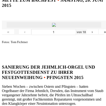
METTE ZUM BACHFEST
•
SAMSTAG, 20. JUNI
2015
«
‹
›
von
18
Fotos: Tom Fichtner
SANIERUNG DER JEHMLICH-ORGEL UND
FESTGOTTESDIENST ZU IHRER
NEUEINWEIHUNG
•
PFINGSTEN 2015
Sieben Wochen – zwischen Ostern und Pfingsten – hatten
Orgelbauer der Firma Jehmlich, Dresden, das Instrument vom Staub
vergangener Jahrzehnte befreit, die Pfeifen im Ultraschallbad
gereinigt, mit großer Fachkenntnis Reparaturen vorgenommen und
den Klangkörper einer Neuintonation unterzogen.