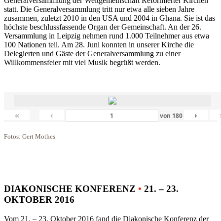
Generalversammlung der Weltgemeinschaft Reformierter Kirchen
statt. Die Generalversammlung tritt nur etwa alle sieben Jahre
zusammen, zuletzt 2010 in den USA und 2004 in Ghana. Sie ist das
höchste beschlussfassende Organ der Gemeinschaft. An der 26.
Versammlung in Leipzig nehmen rund 1.000 Teilnehmer aus etwa
100 Nationen teil. Am 28. Juni konnten in unserer Kirche die
Delegierten und Gäste der Generalversammlung zu einer
Willkommensfeier mit viel Musik begrüßt werden.
«
‹
›
von
180
Fotos: Gert Mothes
DIAKONISCHE KONFERENZ
•
21. – 23.
OKTOBER 2016
Vom 21. – 23. Oktober 2016 fand die Diakonische Konferenz der