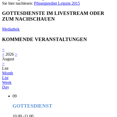
Sie hier nachlesen:
Pfingstpredigt Leipzig 2015
GOTTESDIENSTE IM LIVESTREAM ODER
ZUM NACHSCHAUEN
Mediathek
KOMMENDE VERANSTALTUNGEN
<
<
2026
>
August
>
List
Month
List
Week
Day
09
GOTTESDIENST
10.00 -11.00