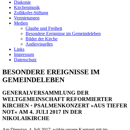
Diakonie
Kirchenmusik
Zollikofer-Stiftung
Vermietungen
Medien
Glaube und Freiheit
Besondere Ereignisse im Gemeindeleben
Bilder der Kirche
Audiovisuelles
Links
Impressum
Datenschutz
BESONDERE EREIGNISSE IM
GEMEINDELEBEN
GENERALVERSAMMLUNG DER
WELTGEMEINSCHAFT REFORMIERTER
KIRCHEN
•
PSALMENKONZERT »AUS TIEFER
NOT« AM 4. JULI 2017 IN DER
NIKOLAIKIRCHE
Am Dienstag, 4. Juli 2017, wirkte unsere Kantorei mit im