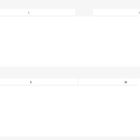
›
›
»