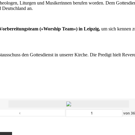
n Theologen, Liturgen und Musikerinnen berufen worden. Dem Gottesdi
d Deutschland an.
s Vorbereitungsteam (»Worship Team«) in Leipzig,
um sich kennen zu
nstausschuss den Gottesdienst in unserer Kirche. Die Predigt hielt Rev
‹
von
3