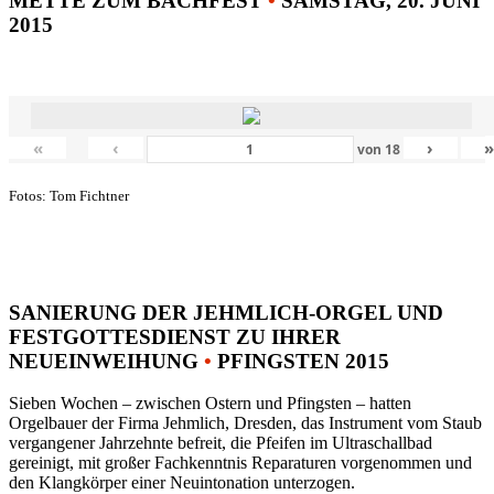
METTE ZUM BACHFEST
•
SAMSTAG, 20. JUNI
2015
«
‹
›
von
18
Fotos: Tom Fichtner
SANIERUNG DER JEHMLICH-ORGEL UND
FESTGOTTESDIENST ZU IHRER
NEUEINWEIHUNG
•
PFINGSTEN 2015
Sieben Wochen – zwischen Ostern und Pfingsten – hatten
Orgelbauer der Firma Jehmlich, Dresden, das Instrument vom Staub
vergangener Jahrzehnte befreit, die Pfeifen im Ultraschallbad
gereinigt, mit großer Fachkenntnis Reparaturen vorgenommen und
den Klangkörper einer Neuintonation unterzogen.