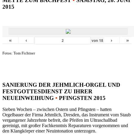
METTE ZUM BACHFEST
•
SAMSTAG, 20. JUNI
2015
«
‹
›
»
von
18
Fotos: Tom Fichtner
SANIERUNG DER JEHMLICH-ORGEL UND
FESTGOTTESDIENST ZU IHRER
NEUEINWEIHUNG
•
PFINGSTEN 2015
Sieben Wochen – zwischen Ostern und Pfingsten – hatten
Orgelbauer der Firma Jehmlich, Dresden, das Instrument vom Staub
vergangener Jahrzehnte befreit, die Pfeifen im Ultraschallbad
gereinigt, mit großer Fachkenntnis Reparaturen vorgenommen und
den Klangkörper einer Neuintonation unterzogen.