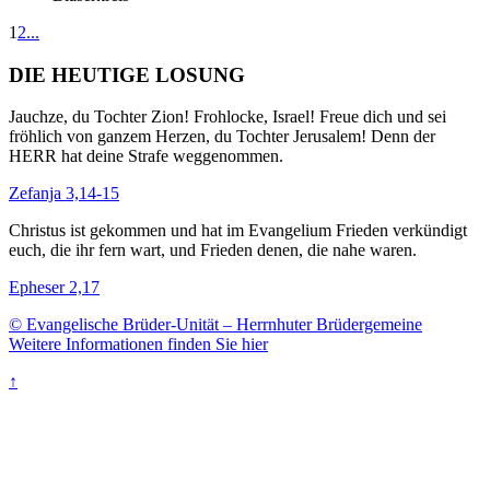
1
2
...
DIE HEUTIGE LOSUNG
Jauchze, du Tochter Zion! Frohlocke, Israel! Freue dich und sei
fröhlich von ganzem Herzen, du Tochter Jerusalem! Denn der
HERR hat deine Strafe weggenommen.
Zefanja 3,14-15
Christus ist gekommen und hat im Evangelium Frieden verkündigt
euch, die ihr fern wart, und Frieden denen, die nahe waren.
Epheser 2,17
© Evangelische Brüder-Unität – Herrnhuter Brüdergemeine
Weitere Informationen finden Sie hier
↑