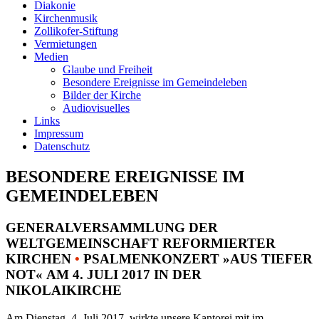
Diakonie
Kirchenmusik
Zollikofer-Stiftung
Vermietungen
Medien
Glaube und Freiheit
Besondere Ereignisse im Gemeindeleben
Bilder der Kirche
Audiovisuelles
Links
Impressum
Datenschutz
BESONDERE EREIGNISSE IM
GEMEINDELEBEN
GENERALVERSAMMLUNG DER
WELTGEMEINSCHAFT REFORMIERTER
KIRCHEN
•
PSALMENKONZERT »AUS TIEFER
NOT« AM 4. JULI 2017 IN DER
NIKOLAIKIRCHE
Am Dienstag, 4. Juli 2017, wirkte unsere Kantorei mit im