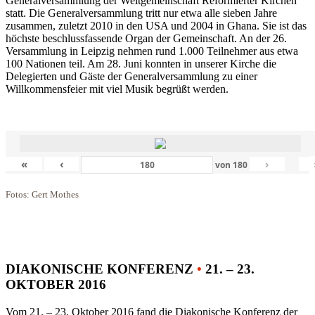
Generalversammlung der Weltgemeinschaft Reformierter Kirchen
statt. Die Generalversammlung tritt nur etwa alle sieben Jahre
zusammen, zuletzt 2010 in den USA und 2004 in Ghana. Sie ist das
höchste beschlussfassende Organ der Gemeinschaft. An der 26.
Versammlung in Leipzig nehmen rund 1.000 Teilnehmer aus etwa
100 Nationen teil. Am 28. Juni konnten in unserer Kirche die
Delegierten und Gäste der Generalversammlung zu einer
Willkommensfeier mit viel Musik begrüßt werden.
«
‹
›
von
180
Fotos: Gert Mothes
DIAKONISCHE KONFERENZ
•
21. – 23.
OKTOBER 2016
Vom 21. – 23. Oktober 2016 fand die Diakonische Konferenz der