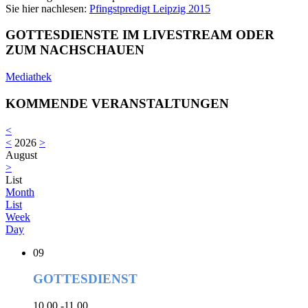
Sie hier nachlesen:
Pfingstpredigt Leipzig 2015
GOTTESDIENSTE IM LIVESTREAM ODER
ZUM NACHSCHAUEN
Mediathek
KOMMENDE VERANSTALTUNGEN
<
<
2026
>
August
>
List
Month
List
Week
Day
09
GOTTESDIENST
10.00 -11.00