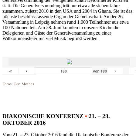
Generalversammlung der Weltgemeinschaft Reformierter Kirchen
statt. Die Generalversammlung tritt nur etwa alle sieben Jahre
zusammen, zuletzt 2010 in den USA und 2004 in Ghana. Sie ist das
höchste beschlussfassende Organ der Gemeinschaft. An der 26.
Versammlung in Leipzig nehmen rund 1.000 Teilnehmer aus etwa
100 Nationen teil. Am 28. Juni konnten in unserer Kirche die
Delegierten und Gäste der Generalversammlung zu einer
Willkommensfeier mit viel Musik begrüßt werden.
«
‹
›
von
180
Fotos: Gert Mothes
DIAKONISCHE KONFERENZ
•
21. – 23.
OKTOBER 2016
Vom 21. – 23. Oktober 2016 fand die Diakonische Konferenz der