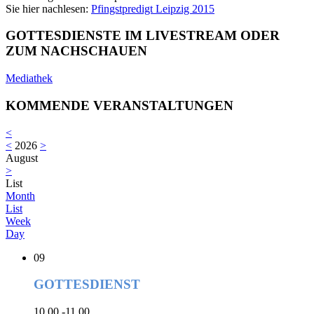
Sie hier nachlesen:
Pfingstpredigt Leipzig 2015
GOTTESDIENSTE IM LIVESTREAM ODER
ZUM NACHSCHAUEN
Mediathek
KOMMENDE VERANSTALTUNGEN
<
<
2026
>
August
>
List
Month
List
Week
Day
09
GOTTESDIENST
10.00 -11.00