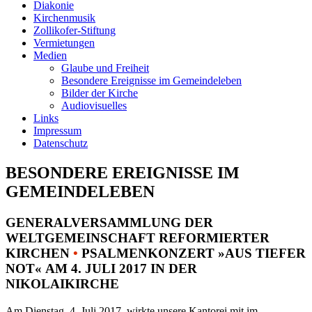
Diakonie
Kirchenmusik
Zollikofer-Stiftung
Vermietungen
Medien
Glaube und Freiheit
Besondere Ereignisse im Gemeindeleben
Bilder der Kirche
Audiovisuelles
Links
Impressum
Datenschutz
BESONDERE EREIGNISSE IM
GEMEINDELEBEN
GENERALVERSAMMLUNG DER
WELTGEMEINSCHAFT REFORMIERTER
KIRCHEN
•
PSALMENKONZERT »AUS TIEFER
NOT« AM 4. JULI 2017 IN DER
NIKOLAIKIRCHE
Am Dienstag, 4. Juli 2017, wirkte unsere Kantorei mit im