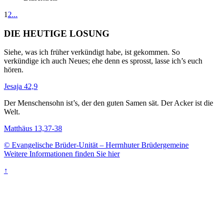
1
2
...
DIE HEUTIGE LOSUNG
Siehe, was ich früher verkündigt habe, ist gekommen. So
verkündige ich auch Neues; ehe denn es sprosst, lasse ich’s euch
hören.
Jesaja 42,9
Der Menschensohn ist’s, der den guten Samen sät. Der Acker ist die
Welt.
Matthäus 13,37-38
© Evangelische Brüder-Unität – Herrnhuter Brüdergemeine
Weitere Informationen finden Sie hier
↑