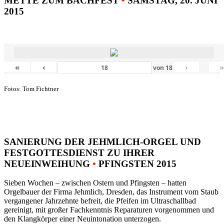
METTE ZUM BACHFEST
•
SAMSTAG, 20. JUNI
2015
«
‹
›
von
18
Fotos: Tom Fichtner
SANIERUNG DER JEHMLICH-ORGEL UND
FESTGOTTESDIENST ZU IHRER
NEUEINWEIHUNG
•
PFINGSTEN 2015
Sieben Wochen – zwischen Ostern und Pfingsten – hatten
Orgelbauer der Firma Jehmlich, Dresden, das Instrument vom Staub
vergangener Jahrzehnte befreit, die Pfeifen im Ultraschallbad
gereinigt, mit großer Fachkenntnis Reparaturen vorgenommen und
den Klangkörper einer Neuintonation unterzogen.