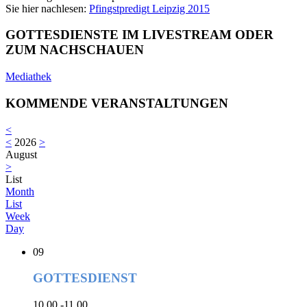
Sie hier nachlesen:
Pfingstpredigt Leipzig 2015
GOTTESDIENSTE IM LIVESTREAM ODER
ZUM NACHSCHAUEN
Mediathek
KOMMENDE VERANSTALTUNGEN
<
<
2026
>
August
>
List
Month
List
Week
Day
09
GOTTESDIENST
10.00 -11.00