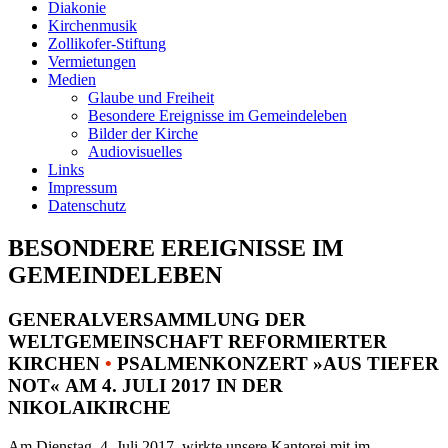
Diakonie
Kirchenmusik
Zollikofer-Stiftung
Vermietungen
Medien
Glaube und Freiheit
Besondere Ereignisse im Gemeindeleben
Bilder der Kirche
Audiovisuelles
Links
Impressum
Datenschutz
BESONDERE EREIGNISSE IM
GEMEINDELEBEN
GENERALVERSAMMLUNG DER
WELTGEMEINSCHAFT REFORMIERTER
KIRCHEN
•
PSALMENKONZERT »AUS TIEFER
NOT« AM 4. JULI 2017 IN DER
NIKOLAIKIRCHE
Am Dienstag, 4. Juli 2017, wirkte unsere Kantorei mit im