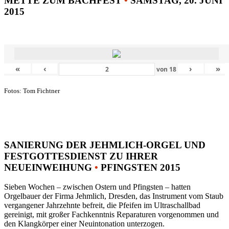
METTE ZUM BACHFEST
•
SAMSTAG, 20. JUNI
2015
«
‹
›
»
von
18
Fotos: Tom Fichtner
SANIERUNG DER JEHMLICH-ORGEL UND
FESTGOTTESDIENST ZU IHRER
NEUEINWEIHUNG
•
PFINGSTEN 2015
Sieben Wochen – zwischen Ostern und Pfingsten – hatten
Orgelbauer der Firma Jehmlich, Dresden, das Instrument vom Staub
vergangener Jahrzehnte befreit, die Pfeifen im Ultraschallbad
gereinigt, mit großer Fachkenntnis Reparaturen vorgenommen und
den Klangkörper einer Neuintonation unterzogen.