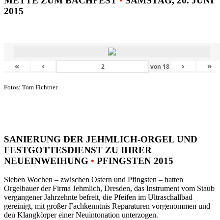
METTE ZUM BACHFEST
•
SAMSTAG, 20. JUNI
2015
«
‹
›
»
von
18
Fotos: Tom Fichtner
SANIERUNG DER JEHMLICH-ORGEL UND
FESTGOTTESDIENST ZU IHRER
NEUEINWEIHUNG
•
PFINGSTEN 2015
Sieben Wochen – zwischen Ostern und Pfingsten – hatten
Orgelbauer der Firma Jehmlich, Dresden, das Instrument vom Staub
vergangener Jahrzehnte befreit, die Pfeifen im Ultraschallbad
gereinigt, mit großer Fachkenntnis Reparaturen vorgenommen und
den Klangkörper einer Neuintonation unterzogen.