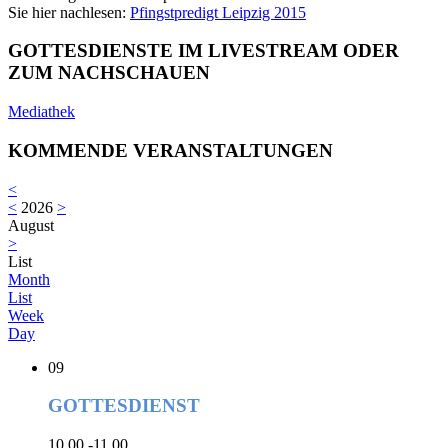
Sie hier nachlesen:
Pfingstpredigt Leipzig 2015
GOTTESDIENSTE IM LIVESTREAM ODER
ZUM NACHSCHAUEN
Mediathek
KOMMENDE VERANSTALTUNGEN
<
<
2026
>
August
>
List
Month
List
Week
Day
09
GOTTESDIENST
10.00 -11.00