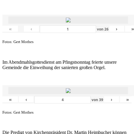
«
‹
›
von
26
Fotos: Gert Mothes
Im Abendmahlsgottesdienst am Pfingstsonntag feierte unsere
Gemeinde die Einweihung der sanierten großen Orgel.
«
‹
›
»
von
39
Fotos: Gert Mothes
Die Predigt von Kirchenpräsident Dr. Martin Heimbucher können