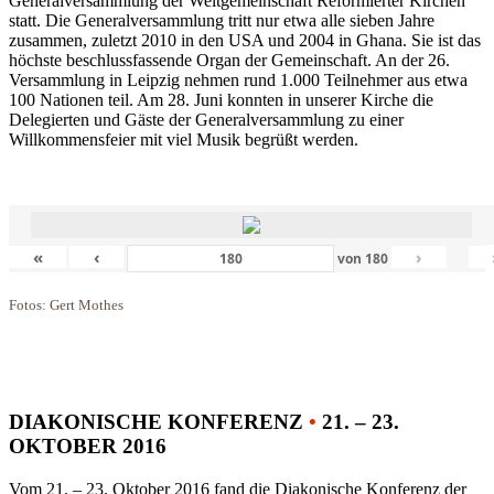
Generalversammlung der Weltgemeinschaft Reformierter Kirchen
statt. Die Generalversammlung tritt nur etwa alle sieben Jahre
zusammen, zuletzt 2010 in den USA und 2004 in Ghana. Sie ist das
höchste beschlussfassende Organ der Gemeinschaft. An der 26.
Versammlung in Leipzig nehmen rund 1.000 Teilnehmer aus etwa
100 Nationen teil. Am 28. Juni konnten in unserer Kirche die
Delegierten und Gäste der Generalversammlung zu einer
Willkommensfeier mit viel Musik begrüßt werden.
«
‹
›
von
180
Fotos: Gert Mothes
DIAKONISCHE KONFERENZ
•
21. – 23.
OKTOBER 2016
Vom 21. – 23. Oktober 2016 fand die Diakonische Konferenz der