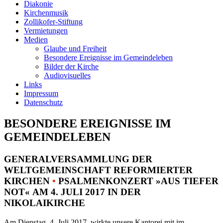
Diakonie
Kirchenmusik
Zollikofer-Stiftung
Vermietungen
Medien
Glaube und Freiheit
Besondere Ereignisse im Gemeindeleben
Bilder der Kirche
Audiovisuelles
Links
Impressum
Datenschutz
BESONDERE EREIGNISSE IM
GEMEINDELEBEN
GENERALVERSAMMLUNG DER
WELTGEMEINSCHAFT REFORMIERTER
KIRCHEN
•
PSALMENKONZERT »AUS TIEFER
NOT« AM 4. JULI 2017 IN DER
NIKOLAIKIRCHE
Am Dienstag, 4. Juli 2017, wirkte unsere Kantorei mit im