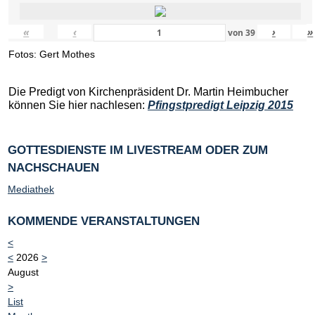
«
‹
›
»
von
39
Fotos: Gert Mothes
Die Predigt von Kirchenpräsident Dr. Martin Heimbucher
können Sie hier nachlesen:
Pfingstpredigt Leipzig 2015
GOTTESDIENSTE IM LIVESTREAM ODER ZUM
NACHSCHAUEN
Mediathek
KOMMENDE VERANSTALTUNGEN
<
<
2026
>
August
>
List