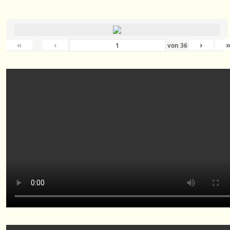
«
‹
›
von
36