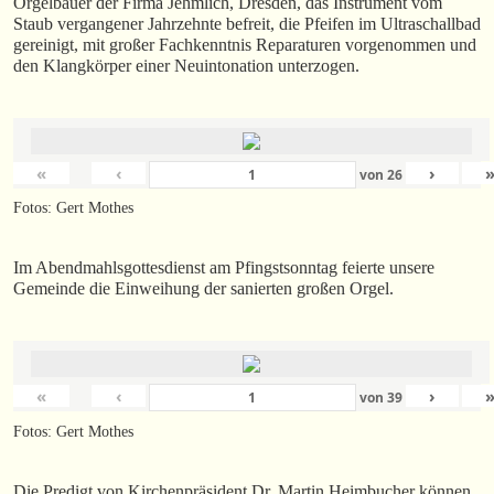
Orgelbauer der Firma Jehmlich, Dresden, das Instrument vom
Staub vergangener Jahrzehnte befreit, die Pfeifen im Ultraschallbad
gereinigt, mit großer Fachkenntnis Reparaturen vorgenommen und
den Klangkörper einer Neuintonation unterzogen.
«
‹
›
von
26
Fotos: Gert Mothes
Im Abendmahlsgottesdienst am Pfingstsonntag feierte unsere
Gemeinde die Einweihung der sanierten großen Orgel.
«
‹
›
von
39
Fotos: Gert Mothes
Die Predigt von Kirchenpräsident Dr. Martin Heimbucher können