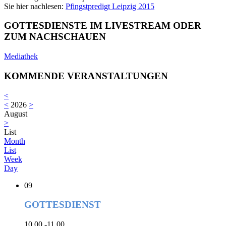
Sie hier nachlesen:
Pfingstpredigt Leipzig 2015
GOTTESDIENSTE IM LIVESTREAM ODER
ZUM NACHSCHAUEN
Mediathek
KOMMENDE VERANSTALTUNGEN
<
<
2026
>
August
>
List
Month
List
Week
Day
09
GOTTESDIENST
10.00 -11.00