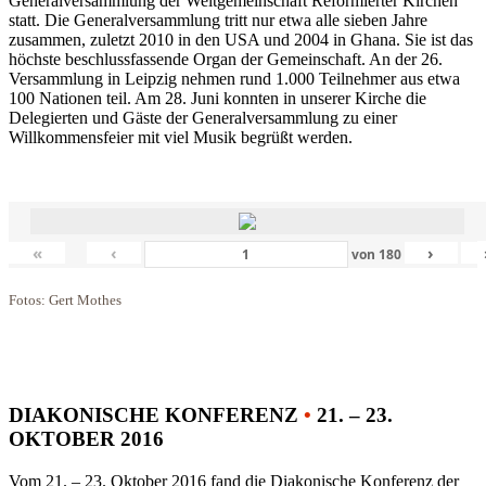
Generalversammlung der Weltgemeinschaft Reformierter Kirchen
statt. Die Generalversammlung tritt nur etwa alle sieben Jahre
zusammen, zuletzt 2010 in den USA und 2004 in Ghana. Sie ist das
höchste beschlussfassende Organ der Gemeinschaft. An der 26.
Versammlung in Leipzig nehmen rund 1.000 Teilnehmer aus etwa
100 Nationen teil. Am 28. Juni konnten in unserer Kirche die
Delegierten und Gäste der Generalversammlung zu einer
Willkommensfeier mit viel Musik begrüßt werden.
«
‹
›
von
180
Fotos: Gert Mothes
DIAKONISCHE KONFERENZ
•
21. – 23.
OKTOBER 2016
Vom 21. – 23. Oktober 2016 fand die Diakonische Konferenz der