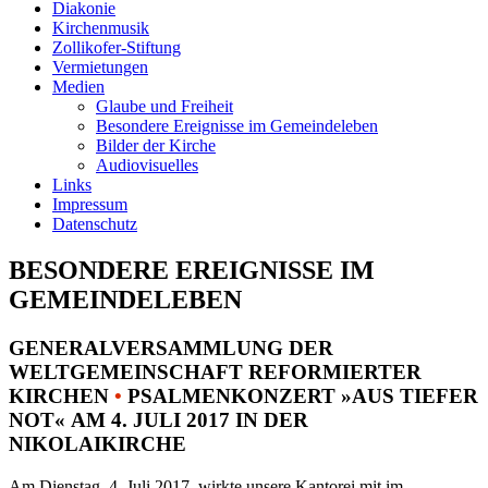
Diakonie
Kirchenmusik
Zollikofer-Stiftung
Vermietungen
Medien
Glaube und Freiheit
Besondere Ereignisse im Gemeindeleben
Bilder der Kirche
Audiovisuelles
Links
Impressum
Datenschutz
BESONDERE EREIGNISSE IM
GEMEINDELEBEN
GENERALVERSAMMLUNG DER
WELTGEMEINSCHAFT REFORMIERTER
KIRCHEN
•
PSALMENKONZERT »AUS TIEFER
NOT« AM 4. JULI 2017 IN DER
NIKOLAIKIRCHE
Am Dienstag, 4. Juli 2017, wirkte unsere Kantorei mit im