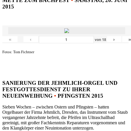
METTE ZUM BACHFEST
•
SAMSTAG, 20. JUNI
2015
«
‹
›
von
18
Fotos: Tom Fichtner
SANIERUNG DER JEHMLICH-ORGEL UND
FESTGOTTESDIENST ZU IHRER
NEUEINWEIHUNG
•
PFINGSTEN 2015
Sieben Wochen – zwischen Ostern und Pfingsten – hatten
Orgelbauer der Firma Jehmlich, Dresden, das Instrument vom Staub
vergangener Jahrzehnte befreit, die Pfeifen im Ultraschallbad
gereinigt, mit großer Fachkenntnis Reparaturen vorgenommen und
den Klangkörper einer Neuintonation unterzogen.