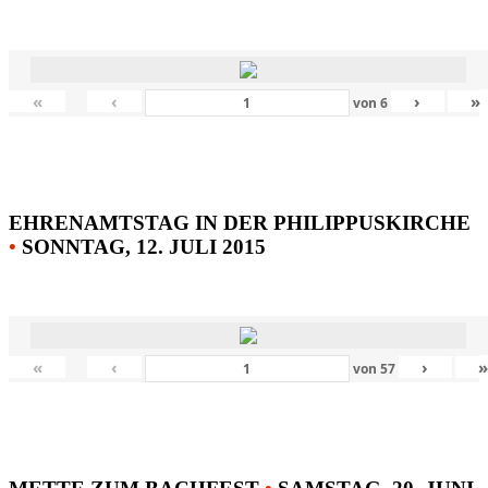
«
‹
›
»
von
6
EHRENAMTSTAG IN DER PHILIPPUSKIRCHE
•
SONNTAG, 12. JULI 2015
«
‹
›
von
57