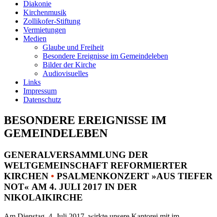
Diakonie
Kirchenmusik
Zollikofer-Stiftung
Vermietungen
Medien
Glaube und Freiheit
Besondere Ereignisse im Gemeindeleben
Bilder der Kirche
Audiovisuelles
Links
Impressum
Datenschutz
BESONDERE EREIGNISSE IM
GEMEINDELEBEN
GENERALVERSAMMLUNG DER
WELTGEMEINSCHAFT REFORMIERTER
KIRCHEN
•
PSALMENKONZERT »AUS TIEFER
NOT« AM 4. JULI 2017 IN DER
NIKOLAIKIRCHE
Am Dienstag, 4. Juli 2017, wirkte unsere Kantorei mit im