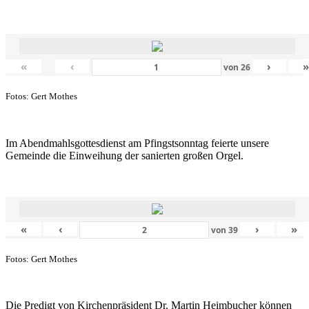
«
‹
›
von
26
Fotos: Gert Mothes
Im Abendmahlsgottesdienst am Pfingstsonntag feierte unsere
Gemeinde die Einweihung der sanierten großen Orgel.
«
‹
›
»
von
39
Fotos: Gert Mothes
Die Predigt von Kirchenpräsident Dr. Martin Heimbucher können