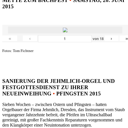
METTE ZUM BACHFEST
•
SAMSTAG, 20. JUNI
2015
«
‹
›
von
18
Fotos: Tom Fichtner
SANIERUNG DER JEHMLICH-ORGEL UND
FESTGOTTESDIENST ZU IHRER
NEUEINWEIHUNG
•
PFINGSTEN 2015
Sieben Wochen – zwischen Ostern und Pfingsten – hatten
Orgelbauer der Firma Jehmlich, Dresden, das Instrument vom Staub
vergangener Jahrzehnte befreit, die Pfeifen im Ultraschallbad
gereinigt, mit großer Fachkenntnis Reparaturen vorgenommen und
den Klangkörper einer Neuintonation unterzogen.