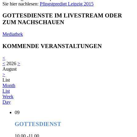
Sie hier nachlesen:
Pfingstpredigt Leipzig 2015
GOTTESDIENSTE IM LIVESTREAM ODER
ZUM NACHSCHAUEN
Mediathek
KOMMENDE VERANSTALTUNGEN
<
<
2026
>
August
>
List
Month
List
Week
Day
09
GOTTESDIENST
10.00 -11.00