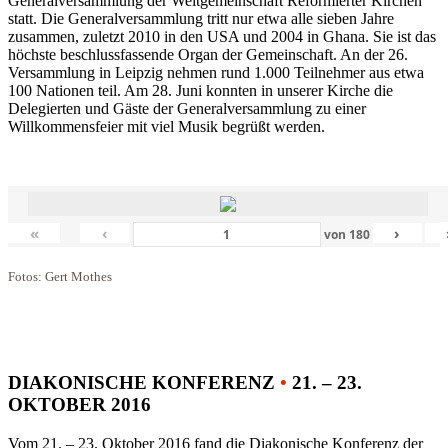
Generalversammlung der Weltgemeinschaft Reformierter Kirchen
statt. Die Generalversammlung tritt nur etwa alle sieben Jahre
zusammen, zuletzt 2010 in den USA und 2004 in Ghana. Sie ist das
höchste beschlussfassende Organ der Gemeinschaft. An der 26.
Versammlung in Leipzig nehmen rund 1.000 Teilnehmer aus etwa
100 Nationen teil. Am 28. Juni konnten in unserer Kirche die
Delegierten und Gäste der Generalversammlung zu einer
Willkommensfeier mit viel Musik begrüßt werden.
«
‹
›
von
180
Fotos: Gert Mothes
DIAKONISCHE KONFERENZ
•
21. – 23.
OKTOBER 2016
Vom 21. – 23. Oktober 2016 fand die Diakonische Konferenz der