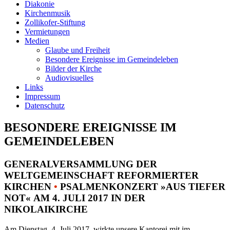
Diakonie
Kirchenmusik
Zollikofer-Stiftung
Vermietungen
Medien
Glaube und Freiheit
Besondere Ereignisse im Gemeindeleben
Bilder der Kirche
Audiovisuelles
Links
Impressum
Datenschutz
BESONDERE EREIGNISSE IM
GEMEINDELEBEN
GENERALVERSAMMLUNG DER
WELTGEMEINSCHAFT REFORMIERTER
KIRCHEN
•
PSALMENKONZERT »AUS TIEFER
NOT« AM 4. JULI 2017 IN DER
NIKOLAIKIRCHE
Am Dienstag, 4. Juli 2017, wirkte unsere Kantorei mit im