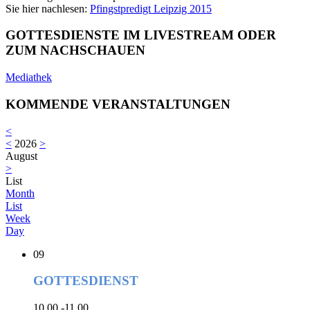
Sie hier nachlesen:
Pfingstpredigt Leipzig 2015
GOTTESDIENSTE IM LIVESTREAM ODER
ZUM NACHSCHAUEN
Mediathek
KOMMENDE VERANSTALTUNGEN
<
<
2026
>
August
>
List
Month
List
Week
Day
09
GOTTESDIENST
10.00 -11.00