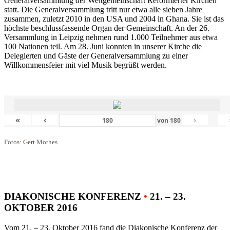
Generalversammlung der Weltgemeinschaft Reformierter Kirchen
statt. Die Generalversammlung tritt nur etwa alle sieben Jahre
zusammen, zuletzt 2010 in den USA und 2004 in Ghana. Sie ist das
höchste beschlussfassende Organ der Gemeinschaft. An der 26.
Versammlung in Leipzig nehmen rund 1.000 Teilnehmer aus etwa
100 Nationen teil. Am 28. Juni konnten in unserer Kirche die
Delegierten und Gäste der Generalversammlung zu einer
Willkommensfeier mit viel Musik begrüßt werden.
«
‹
›
von
180
Fotos: Gert Mothes
DIAKONISCHE KONFERENZ
•
21. – 23.
OKTOBER 2016
Vom 21. – 23. Oktober 2016 fand die Diakonische Konferenz der