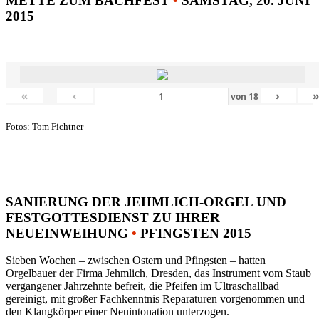
METTE ZUM BACHFEST
•
SAMSTAG, 20. JUNI
2015
«
‹
›
von
18
Fotos: Tom Fichtner
SANIERUNG DER JEHMLICH-ORGEL UND
FESTGOTTESDIENST ZU IHRER
NEUEINWEIHUNG
•
PFINGSTEN 2015
Sieben Wochen – zwischen Ostern und Pfingsten – hatten
Orgelbauer der Firma Jehmlich, Dresden, das Instrument vom Staub
vergangener Jahrzehnte befreit, die Pfeifen im Ultraschallbad
gereinigt, mit großer Fachkenntnis Reparaturen vorgenommen und
den Klangkörper einer Neuintonation unterzogen.