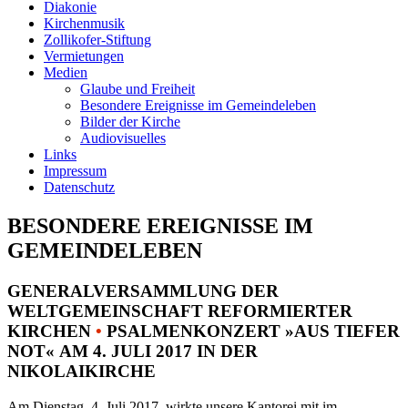
Diakonie
Kirchenmusik
Zollikofer-Stiftung
Vermietungen
Medien
Glaube und Freiheit
Besondere Ereignisse im Gemeindeleben
Bilder der Kirche
Audiovisuelles
Links
Impressum
Datenschutz
BESONDERE EREIGNISSE IM
GEMEINDELEBEN
GENERALVERSAMMLUNG DER
WELTGEMEINSCHAFT REFORMIERTER
KIRCHEN
•
PSALMENKONZERT »AUS TIEFER
NOT« AM 4. JULI 2017 IN DER
NIKOLAIKIRCHE
Am Dienstag, 4. Juli 2017, wirkte unsere Kantorei mit im