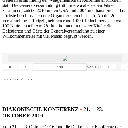
Generalversammlung der Weltgemeinschaft Reformierter Kirchen
statt. Die Generalversammlung tritt nur etwa alle sieben Jahre
zusammen, zuletzt 2010 in den USA und 2004 in Ghana. Sie ist das
höchste beschlussfassende Organ der Gemeinschaft. An der 26.
Versammlung in Leipzig nehmen rund 1.000 Teilnehmer aus etwa
100 Nationen teil. Am 28. Juni konnten in unserer Kirche die
Delegierten und Gäste der Generalversammlung zu einer
Willkommensfeier mit viel Musik begrüßt werden.
«
‹
›
von
180
Fotos: Gert Mothes
DIAKONISCHE KONFERENZ
•
21. – 23.
OKTOBER 2016
Vom 21. – 23. Oktober 2016 fand die Diakonische Konferenz der