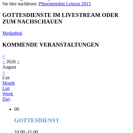
Sie hier nachlesen:
Pfingstpredigt Leipzig 2015
GOTTESDIENSTE IM LIVESTREAM ODER
ZUM NACHSCHAUEN
Mediathek
KOMMENDE VERANSTALTUNGEN
<
<
2026
>
August
>
List
Month
List
Week
Day
09
GOTTESDIENST
10.00 -11.00