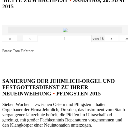
METTE ZUM BACHFEST
•
SAMSTAG, 20. JUNI
2015
«
‹
›
von
18
Fotos: Tom Fichtner
SANIERUNG DER JEHMLICH-ORGEL UND
FESTGOTTESDIENST ZU IHRER
NEUEINWEIHUNG
•
PFINGSTEN 2015
Sieben Wochen – zwischen Ostern und Pfingsten – hatten
Orgelbauer der Firma Jehmlich, Dresden, das Instrument vom Staub
vergangener Jahrzehnte befreit, die Pfeifen im Ultraschallbad
gereinigt, mit großer Fachkenntnis Reparaturen vorgenommen und
den Klangkörper einer Neuintonation unterzogen.