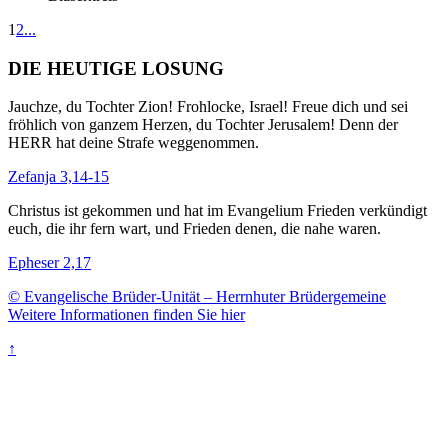
1
2
...
DIE HEUTIGE LOSUNG
Jauchze, du Tochter Zion! Frohlocke, Israel! Freue dich und sei
fröhlich von ganzem Herzen, du Tochter Jerusalem! Denn der
HERR hat deine Strafe weggenommen.
Zefanja 3,14-15
Christus ist gekommen und hat im Evangelium Frieden verkündigt
euch, die ihr fern wart, und Frieden denen, die nahe waren.
Epheser 2,17
© Evangelische Brüder-Unität – Herrnhuter Brüdergemeine
Weitere Informationen finden Sie hier
↑