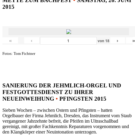
METTE ZUM BACHFEST
•
SAMSTAG, 20. JUNI
2015
«
‹
›
von
18
Fotos: Tom Fichtner
SANIERUNG DER JEHMLICH-ORGEL UND
FESTGOTTESDIENST ZU IHRER
NEUEINWEIHUNG
•
PFINGSTEN 2015
Sieben Wochen – zwischen Ostern und Pfingsten – hatten
Orgelbauer der Firma Jehmlich, Dresden, das Instrument vom Staub
vergangener Jahrzehnte befreit, die Pfeifen im Ultraschallbad
gereinigt, mit großer Fachkenntnis Reparaturen vorgenommen und
den Klangkörper einer Neuintonation unterzogen.