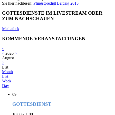
Sie hier nachlesen:
Pfingstpredigt Leipzig 2015
GOTTESDIENSTE IM LIVESTREAM ODER
ZUM NACHSCHAUEN
Mediathek
KOMMENDE VERANSTALTUNGEN
<
<
2026
>
August
>
List
Month
List
Week
Day
09
GOTTESDIENST
10.00 -11.00