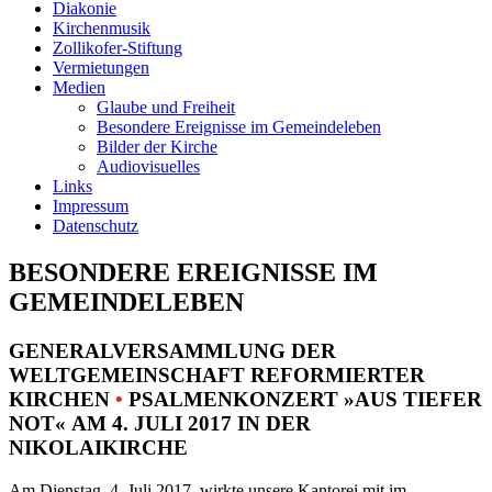
Diakonie
Kirchenmusik
Zollikofer-Stiftung
Vermietungen
Medien
Glaube und Freiheit
Besondere Ereignisse im Gemeindeleben
Bilder der Kirche
Audiovisuelles
Links
Impressum
Datenschutz
BESONDERE EREIGNISSE IM
GEMEINDELEBEN
GENERALVERSAMMLUNG DER
WELTGEMEINSCHAFT REFORMIERTER
KIRCHEN
•
PSALMENKONZERT »AUS TIEFER
NOT« AM 4. JULI 2017 IN DER
NIKOLAIKIRCHE
Am Dienstag, 4. Juli 2017, wirkte unsere Kantorei mit im