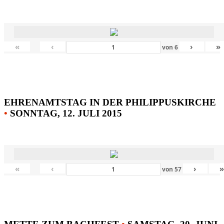
«
‹
›
»
von
6
EHRENAMTSTAG IN DER PHILIPPUSKIRCHE
•
SONNTAG, 12. JULI 2015
«
‹
›
von
57