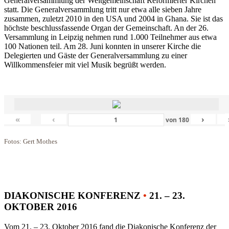
Generalversammlung der Weltgemeinschaft Reformierter Kirchen
statt. Die Generalversammlung tritt nur etwa alle sieben Jahre
zusammen, zuletzt 2010 in den USA und 2004 in Ghana. Sie ist das
höchste beschlussfassende Organ der Gemeinschaft. An der 26.
Versammlung in Leipzig nehmen rund 1.000 Teilnehmer aus etwa
100 Nationen teil. Am 28. Juni konnten in unserer Kirche die
Delegierten und Gäste der Generalversammlung zu einer
Willkommensfeier mit viel Musik begrüßt werden.
«
‹
›
von
180
Fotos: Gert Mothes
DIAKONISCHE KONFERENZ
•
21. – 23.
OKTOBER 2016
Vom 21. – 23. Oktober 2016 fand die Diakonische Konferenz der