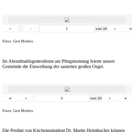
«
‹
›
von
26
Fotos: Gert Mothes
Im Abendmahlsgottesdienst am Pfingstsonntag feierte unsere
Gemeinde die Einweihung der sanierten großen Orgel.
«
‹
›
»
von
39
Fotos: Gert Mothes
Die Predigt von Kirchenpräsident Dr. Martin Heimbucher können