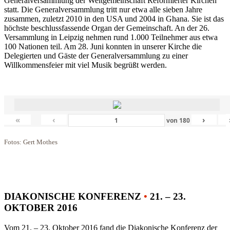
Generalversammlung der Weltgemeinschaft Reformierter Kirchen
statt. Die Generalversammlung tritt nur etwa alle sieben Jahre
zusammen, zuletzt 2010 in den USA und 2004 in Ghana. Sie ist das
höchste beschlussfassende Organ der Gemeinschaft. An der 26.
Versammlung in Leipzig nehmen rund 1.000 Teilnehmer aus etwa
100 Nationen teil. Am 28. Juni konnten in unserer Kirche die
Delegierten und Gäste der Generalversammlung zu einer
Willkommensfeier mit viel Musik begrüßt werden.
«
‹
›
von
180
Fotos: Gert Mothes
DIAKONISCHE KONFERENZ
•
21. – 23.
OKTOBER 2016
Vom 21. – 23. Oktober 2016 fand die Diakonische Konferenz der