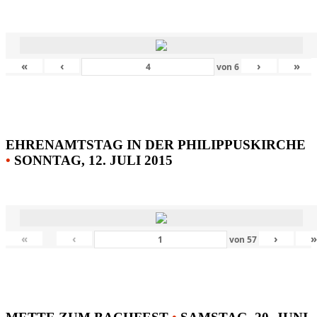
«
‹
›
»
von
6
EHRENAMTSTAG IN DER PHILIPPUSKIRCHE
•
SONNTAG, 12. JULI 2015
«
‹
›
von
57