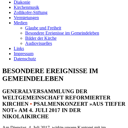
Diakonie
Kirchenmusik
Zollikofer-Stiftung
Vermietungen
Medien
Glaube und Freiheit
Besondere Ereignisse im Gemeindeleben
Bilder der Kirche
Audiovisuelles
Links
Impressum
Datenschutz
BESONDERE EREIGNISSE IM
GEMEINDELEBEN
GENERALVERSAMMLUNG DER
WELTGEMEINSCHAFT REFORMIERTER
KIRCHEN
•
PSALMENKONZERT »AUS TIEFER
NOT« AM 4. JULI 2017 IN DER
NIKOLAIKIRCHE
Am Dienstag, 4. Juli 2017, wirkte unsere Kantorei mit im