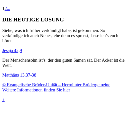
1
2
...
DIE HEUTIGE LOSUNG
Siehe, was ich früher verkündigt habe, ist gekommen. So
verkündige ich auch Neues; ehe denn es sprosst, lasse ich’s euch
hören.
Jesaja 42,9
Der Menschensohn ist’s, der den guten Samen sät. Der Acker ist die
Welt.
Matthäus 13,37-38
© Evangelische Brüder-Unität – Herrnhuter Brüdergemeine
Weitere Informationen finden Sie hier
↑