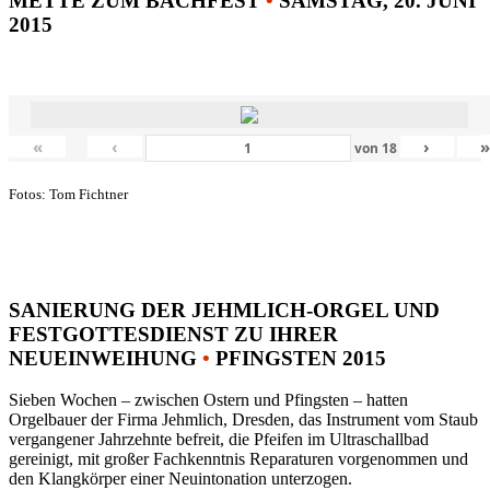
METTE ZUM BACHFEST
•
SAMSTAG, 20. JUNI
2015
«
‹
›
von
18
Fotos: Tom Fichtner
SANIERUNG DER JEHMLICH-ORGEL UND
FESTGOTTESDIENST ZU IHRER
NEUEINWEIHUNG
•
PFINGSTEN 2015
Sieben Wochen – zwischen Ostern und Pfingsten – hatten
Orgelbauer der Firma Jehmlich, Dresden, das Instrument vom Staub
vergangener Jahrzehnte befreit, die Pfeifen im Ultraschallbad
gereinigt, mit großer Fachkenntnis Reparaturen vorgenommen und
den Klangkörper einer Neuintonation unterzogen.