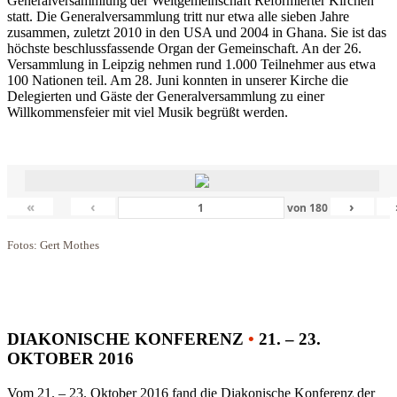
Generalversammlung der Weltgemeinschaft Reformierter Kirchen
statt. Die Generalversammlung tritt nur etwa alle sieben Jahre
zusammen, zuletzt 2010 in den USA und 2004 in Ghana. Sie ist das
höchste beschlussfassende Organ der Gemeinschaft. An der 26.
Versammlung in Leipzig nehmen rund 1.000 Teilnehmer aus etwa
100 Nationen teil. Am 28. Juni konnten in unserer Kirche die
Delegierten und Gäste der Generalversammlung zu einer
Willkommensfeier mit viel Musik begrüßt werden.
«
‹
›
von
180
Fotos: Gert Mothes
DIAKONISCHE KONFERENZ
•
21. – 23.
OKTOBER 2016
Vom 21. – 23. Oktober 2016 fand die Diakonische Konferenz der