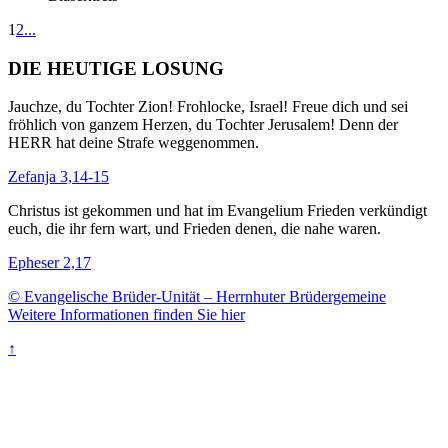
1
2
...
DIE HEUTIGE LOSUNG
Jauchze, du Tochter Zion! Frohlocke, Israel! Freue dich und sei
fröhlich von ganzem Herzen, du Tochter Jerusalem! Denn der
HERR hat deine Strafe weggenommen.
Zefanja 3,14-15
Christus ist gekommen und hat im Evangelium Frieden verkündigt
euch, die ihr fern wart, und Frieden denen, die nahe waren.
Epheser 2,17
© Evangelische Brüder-Unität – Herrnhuter Brüdergemeine
Weitere Informationen finden Sie hier
↑