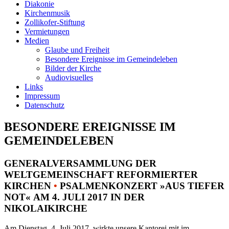
Diakonie
Kirchenmusik
Zollikofer-Stiftung
Vermietungen
Medien
Glaube und Freiheit
Besondere Ereignisse im Gemeindeleben
Bilder der Kirche
Audiovisuelles
Links
Impressum
Datenschutz
BESONDERE EREIGNISSE IM
GEMEINDELEBEN
GENERALVERSAMMLUNG DER
WELTGEMEINSCHAFT REFORMIERTER
KIRCHEN
•
PSALMENKONZERT »AUS TIEFER
NOT« AM 4. JULI 2017 IN DER
NIKOLAIKIRCHE
Am Dienstag, 4. Juli 2017, wirkte unsere Kantorei mit im