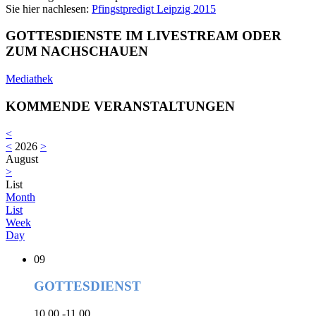
Sie hier nachlesen:
Pfingstpredigt Leipzig 2015
GOTTESDIENSTE IM LIVESTREAM ODER
ZUM NACHSCHAUEN
Mediathek
KOMMENDE VERANSTALTUNGEN
<
<
2026
>
August
>
List
Month
List
Week
Day
09
GOTTESDIENST
10.00 -11.00