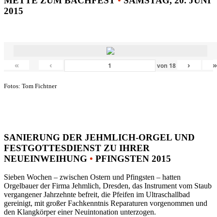
METTE ZUM BACHFEST
•
SAMSTAG, 20. JUNI
2015
«
‹
›
von
18
Fotos: Tom Fichtner
SANIERUNG DER JEHMLICH-ORGEL UND
FESTGOTTESDIENST ZU IHRER
NEUEINWEIHUNG
•
PFINGSTEN 2015
Sieben Wochen – zwischen Ostern und Pfingsten – hatten
Orgelbauer der Firma Jehmlich, Dresden, das Instrument vom Staub
vergangener Jahrzehnte befreit, die Pfeifen im Ultraschallbad
gereinigt, mit großer Fachkenntnis Reparaturen vorgenommen und
den Klangkörper einer Neuintonation unterzogen.