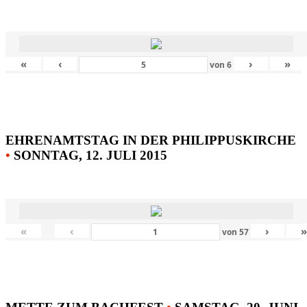
«
‹
›
»
von
6
EHRENAMTSTAG IN DER PHILIPPUSKIRCHE
•
SONNTAG, 12. JULI 2015
«
‹
›
von
57