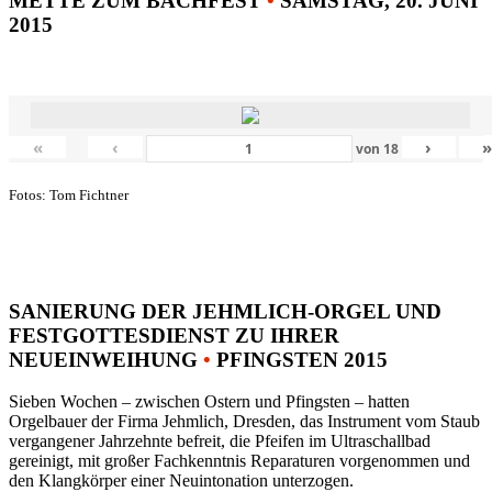
METTE ZUM BACHFEST
•
SAMSTAG, 20. JUNI
2015
«
‹
›
von
18
Fotos: Tom Fichtner
SANIERUNG DER JEHMLICH-ORGEL UND
FESTGOTTESDIENST ZU IHRER
NEUEINWEIHUNG
•
PFINGSTEN 2015
Sieben Wochen – zwischen Ostern und Pfingsten – hatten
Orgelbauer der Firma Jehmlich, Dresden, das Instrument vom Staub
vergangener Jahrzehnte befreit, die Pfeifen im Ultraschallbad
gereinigt, mit großer Fachkenntnis Reparaturen vorgenommen und
den Klangkörper einer Neuintonation unterzogen.