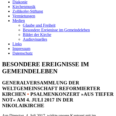
Diakonie
Kirchenmusik
Zollikofer-Stiftung
Vermietungen
Medien
Glaube und Freiheit
Besondere Ereignisse im Gemeindeleben
Bilder der Kirche
Audiovisuelles
Links
Impressum
Datenschutz
BESONDERE EREIGNISSE IM
GEMEINDELEBEN
GENERALVERSAMMLUNG DER
WELTGEMEINSCHAFT REFORMIERTER
KIRCHEN
•
PSALMENKONZERT »AUS TIEFER
NOT« AM 4. JULI 2017 IN DER
NIKOLAIKIRCHE
Am Dienstag, 4. Juli 2017, wirkte unsere Kantorei mit im