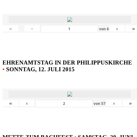
«
‹
›
»
von
6
EHRENAMTSTAG IN DER PHILIPPUSKIRCHE
•
SONNTAG, 12. JULI 2015
«
‹
›
»
von
57