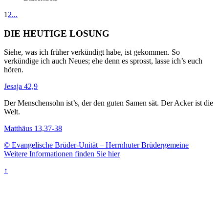
1
2
...
DIE HEUTIGE LOSUNG
Siehe, was ich früher verkündigt habe, ist gekommen. So
verkündige ich auch Neues; ehe denn es sprosst, lasse ich’s euch
hören.
Jesaja 42,9
Der Menschensohn ist’s, der den guten Samen sät. Der Acker ist die
Welt.
Matthäus 13,37-38
© Evangelische Brüder-Unität – Herrnhuter Brüdergemeine
Weitere Informationen finden Sie hier
↑