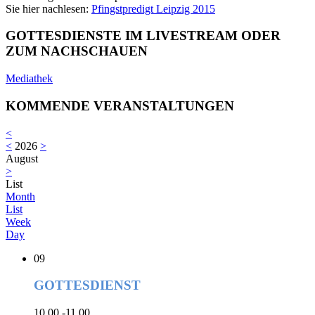
Sie hier nachlesen:
Pfingstpredigt Leipzig 2015
GOTTESDIENSTE IM LIVESTREAM ODER
ZUM NACHSCHAUEN
Mediathek
KOMMENDE VERANSTALTUNGEN
<
<
2026
>
August
>
List
Month
List
Week
Day
09
GOTTESDIENST
10.00 -11.00