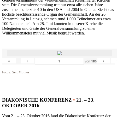
Generalversammlung der Weltgemeinschaft Reformierter Kirchen
statt. Die Generalversammlung tritt nur etwa alle sieben Jahre
zusammen, zuletzt 2010 in den USA und 2004 in Ghana. Sie ist das
höchste beschlussfassende Organ der Gemeinschaft. An der 26.
Versammlung in Leipzig nehmen rund 1.000 Teilnehmer aus etwa
100 Nationen teil. Am 28. Juni konnten in unserer Kirche die
Delegierten und Gäste der Generalversammlung zu einer
Willkommensfeier mit viel Musik begrüßt werden.
«
‹
›
von
180
Fotos: Gert Mothes
DIAKONISCHE KONFERENZ
•
21. – 23.
OKTOBER 2016
Vom 21. – 23. Oktober 2016 fand die Diakonische Konferenz der