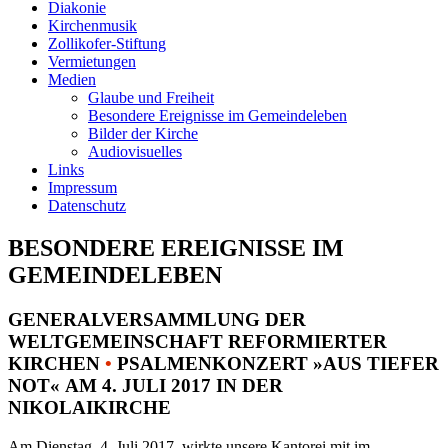
Diakonie
Kirchenmusik
Zollikofer-Stiftung
Vermietungen
Medien
Glaube und Freiheit
Besondere Ereignisse im Gemeindeleben
Bilder der Kirche
Audiovisuelles
Links
Impressum
Datenschutz
BESONDERE EREIGNISSE IM
GEMEINDELEBEN
GENERALVERSAMMLUNG DER
WELTGEMEINSCHAFT REFORMIERTER
KIRCHEN
•
PSALMENKONZERT »AUS TIEFER
NOT« AM 4. JULI 2017 IN DER
NIKOLAIKIRCHE
Am Dienstag, 4. Juli 2017, wirkte unsere Kantorei mit im