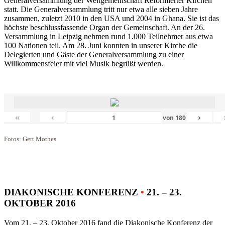
Generalversammlung der Weltgemeinschaft Reformierter Kirchen
statt. Die Generalversammlung tritt nur etwa alle sieben Jahre
zusammen, zuletzt 2010 in den USA und 2004 in Ghana. Sie ist das
höchste beschlussfassende Organ der Gemeinschaft. An der 26.
Versammlung in Leipzig nehmen rund 1.000 Teilnehmer aus etwa
100 Nationen teil. Am 28. Juni konnten in unserer Kirche die
Delegierten und Gäste der Generalversammlung zu einer
Willkommensfeier mit viel Musik begrüßt werden.
«
‹
›
von
180
Fotos: Gert Mothes
DIAKONISCHE KONFERENZ
•
21. – 23.
OKTOBER 2016
Vom 21. – 23. Oktober 2016 fand die Diakonische Konferenz der