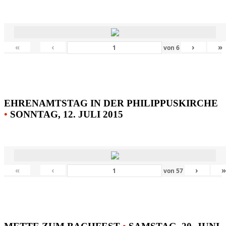
«
‹
›
»
von
6
EHRENAMTSTAG IN DER PHILIPPUSKIRCHE
•
SONNTAG, 12. JULI 2015
«
‹
›
von
57