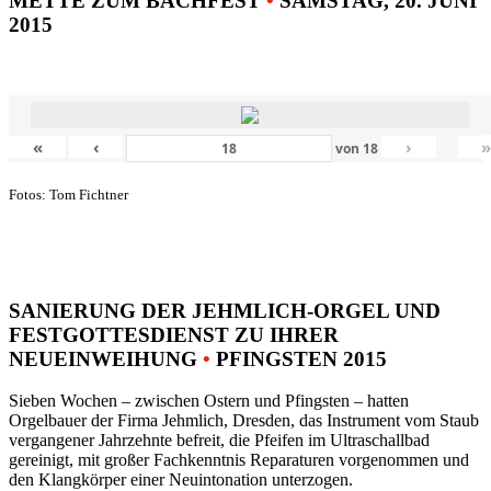
METTE ZUM BACHFEST
•
SAMSTAG, 20. JUNI
2015
«
‹
›
von
18
Fotos: Tom Fichtner
SANIERUNG DER JEHMLICH-ORGEL UND
FESTGOTTESDIENST ZU IHRER
NEUEINWEIHUNG
•
PFINGSTEN 2015
Sieben Wochen – zwischen Ostern und Pfingsten – hatten
Orgelbauer der Firma Jehmlich, Dresden, das Instrument vom Staub
vergangener Jahrzehnte befreit, die Pfeifen im Ultraschallbad
gereinigt, mit großer Fachkenntnis Reparaturen vorgenommen und
den Klangkörper einer Neuintonation unterzogen.