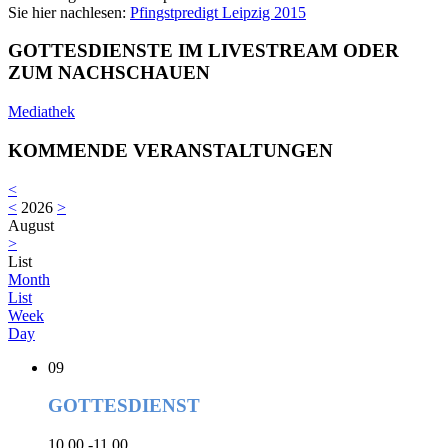
Sie hier nachlesen:
Pfingstpredigt Leipzig 2015
GOTTESDIENSTE IM LIVESTREAM ODER
ZUM NACHSCHAUEN
Mediathek
KOMMENDE VERANSTALTUNGEN
<
<
2026
>
August
>
List
Month
List
Week
Day
09
GOTTESDIENST
10.00 -11.00