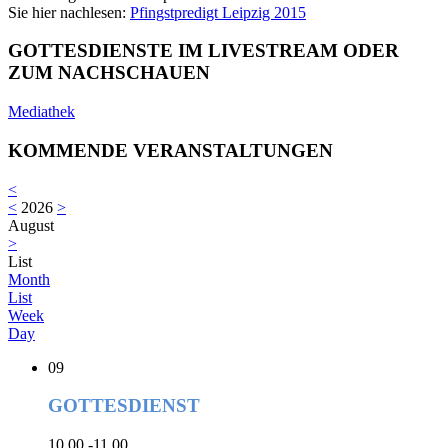
Sie hier nachlesen:
Pfingstpredigt Leipzig 2015
GOTTESDIENSTE IM LIVESTREAM ODER
ZUM NACHSCHAUEN
Mediathek
KOMMENDE VERANSTALTUNGEN
<
<
2026
>
August
>
List
Month
List
Week
Day
09
GOTTESDIENST
10.00 -11.00