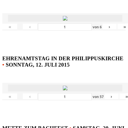
«
‹
›
»
von
6
EHRENAMTSTAG IN DER PHILIPPUSKIRCHE
•
SONNTAG, 12. JULI 2015
«
‹
›
von
57