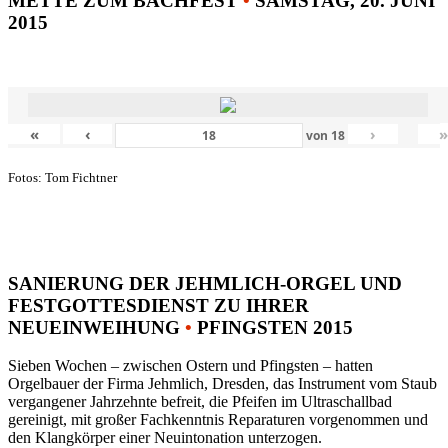
METTE ZUM BACHFEST
•
SAMSTAG, 20. JUNI
2015
«
‹
›
von
18
Fotos: Tom Fichtner
SANIERUNG DER JEHMLICH-ORGEL UND
FESTGOTTESDIENST ZU IHRER
NEUEINWEIHUNG
•
PFINGSTEN 2015
Sieben Wochen – zwischen Ostern und Pfingsten – hatten
Orgelbauer der Firma Jehmlich, Dresden, das Instrument vom Staub
vergangener Jahrzehnte befreit, die Pfeifen im Ultraschallbad
gereinigt, mit großer Fachkenntnis Reparaturen vorgenommen und
den Klangkörper einer Neuintonation unterzogen.