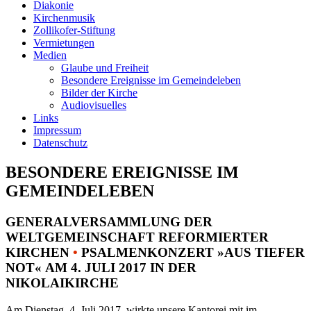
Diakonie
Kirchenmusik
Zollikofer-Stiftung
Vermietungen
Medien
Glaube und Freiheit
Besondere Ereignisse im Gemeindeleben
Bilder der Kirche
Audiovisuelles
Links
Impressum
Datenschutz
BESONDERE EREIGNISSE IM
GEMEINDELEBEN
GENERALVERSAMMLUNG DER
WELTGEMEINSCHAFT REFORMIERTER
KIRCHEN
•
PSALMENKONZERT »AUS TIEFER
NOT« AM 4. JULI 2017 IN DER
NIKOLAIKIRCHE
Am Dienstag, 4. Juli 2017, wirkte unsere Kantorei mit im