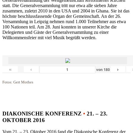
Generalversammlung der Weltgemeinschaft Reformierter Kirchen
statt. Die Generalversammlung tritt nur etwa alle sieben Jahre
zusammen, zuletzt 2010 in den USA und 2004 in Ghana. Sie ist das
höchste beschlussfassende Organ der Gemeinschaft. An der 26.
Versammlung in Leipzig nehmen rund 1.000 Teilnehmer aus etwa
100 Nationen teil. Am 28. Juni konnten in unserer Kirche die
Delegierten und Gäste der Generalversammlung zu einer
Willkommensfeier mit viel Musik begrüßt werden.
«
‹
›
von
180
Fotos: Gert Mothes
DIAKONISCHE KONFERENZ
•
21. – 23.
OKTOBER 2016
Vom 21. – 23. Oktober 2016 fand die Diakonische Konferenz der