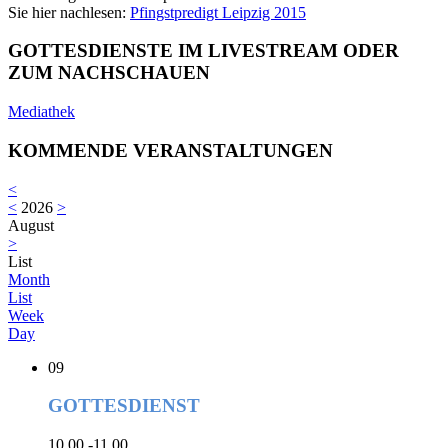
Sie hier nachlesen:
Pfingstpredigt Leipzig 2015
GOTTESDIENSTE IM LIVESTREAM ODER
ZUM NACHSCHAUEN
Mediathek
KOMMENDE VERANSTALTUNGEN
<
<
2026
>
August
>
List
Month
List
Week
Day
09
GOTTESDIENST
10.00 -11.00