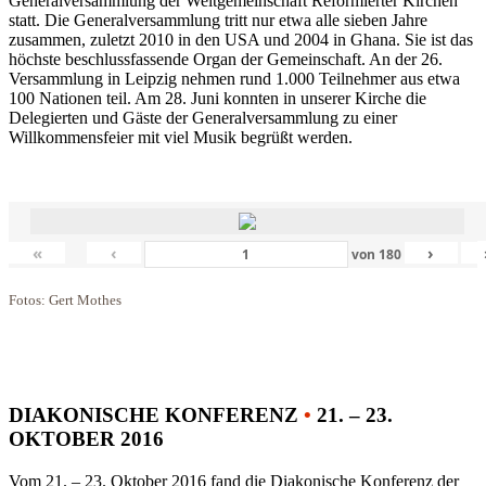
Generalversammlung der Weltgemeinschaft Reformierter Kirchen
statt. Die Generalversammlung tritt nur etwa alle sieben Jahre
zusammen, zuletzt 2010 in den USA und 2004 in Ghana. Sie ist das
höchste beschlussfassende Organ der Gemeinschaft. An der 26.
Versammlung in Leipzig nehmen rund 1.000 Teilnehmer aus etwa
100 Nationen teil. Am 28. Juni konnten in unserer Kirche die
Delegierten und Gäste der Generalversammlung zu einer
Willkommensfeier mit viel Musik begrüßt werden.
«
‹
›
von
180
Fotos: Gert Mothes
DIAKONISCHE KONFERENZ
•
21. – 23.
OKTOBER 2016
Vom 21. – 23. Oktober 2016 fand die Diakonische Konferenz der