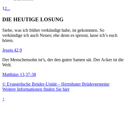
1
2
...
DIE HEUTIGE LOSUNG
Siehe, was ich früher verkündigt habe, ist gekommen. So
verkündige ich auch Neues; ehe denn es sprosst, lasse ich’s euch
hören.
Jesaja 42,9
Der Menschensohn ist’s, der den guten Samen sät. Der Acker ist die
Welt.
Matthäus 13,37-38
© Evangelische Brüder-Unität – Herrnhuter Brüdergemeine
Weitere Informationen finden Sie hier
↑