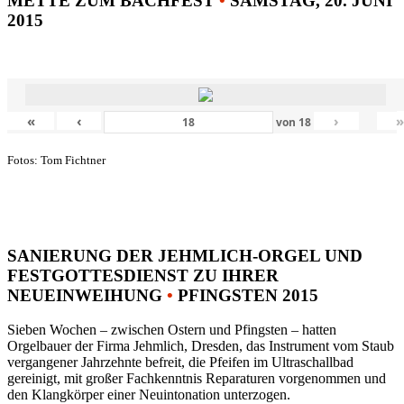
METTE ZUM BACHFEST
•
SAMSTAG, 20. JUNI
2015
«
‹
›
von
18
Fotos: Tom Fichtner
SANIERUNG DER JEHMLICH-ORGEL UND
FESTGOTTESDIENST ZU IHRER
NEUEINWEIHUNG
•
PFINGSTEN 2015
Sieben Wochen – zwischen Ostern und Pfingsten – hatten
Orgelbauer der Firma Jehmlich, Dresden, das Instrument vom Staub
vergangener Jahrzehnte befreit, die Pfeifen im Ultraschallbad
gereinigt, mit großer Fachkenntnis Reparaturen vorgenommen und
den Klangkörper einer Neuintonation unterzogen.