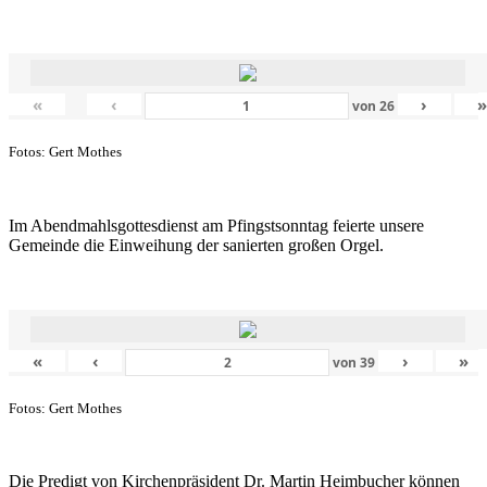
«
‹
›
von
26
Fotos: Gert Mothes
Im Abendmahlsgottesdienst am Pfingstsonntag feierte unsere
Gemeinde die Einweihung der sanierten großen Orgel.
«
‹
›
»
von
39
Fotos: Gert Mothes
Die Predigt von Kirchenpräsident Dr. Martin Heimbucher können