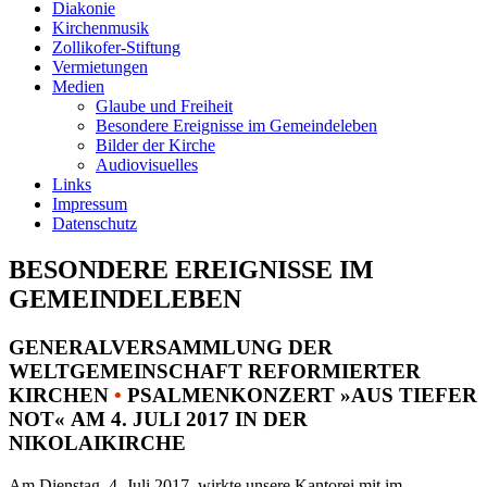
Diakonie
Kirchenmusik
Zollikofer-Stiftung
Vermietungen
Medien
Glaube und Freiheit
Besondere Ereignisse im Gemeindeleben
Bilder der Kirche
Audiovisuelles
Links
Impressum
Datenschutz
BESONDERE EREIGNISSE IM
GEMEINDELEBEN
GENERALVERSAMMLUNG DER
WELTGEMEINSCHAFT REFORMIERTER
KIRCHEN
•
PSALMENKONZERT »AUS TIEFER
NOT« AM 4. JULI 2017 IN DER
NIKOLAIKIRCHE
Am Dienstag, 4. Juli 2017, wirkte unsere Kantorei mit im