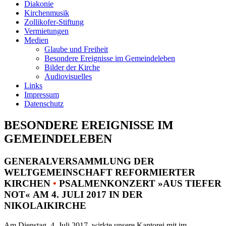
Diakonie
Kirchenmusik
Zollikofer-Stiftung
Vermietungen
Medien
Glaube und Freiheit
Besondere Ereignisse im Gemeindeleben
Bilder der Kirche
Audiovisuelles
Links
Impressum
Datenschutz
BESONDERE EREIGNISSE IM
GEMEINDELEBEN
GENERALVERSAMMLUNG DER
WELTGEMEINSCHAFT REFORMIERTER
KIRCHEN
•
PSALMENKONZERT »AUS TIEFER
NOT« AM 4. JULI 2017 IN DER
NIKOLAIKIRCHE
Am Dienstag, 4. Juli 2017, wirkte unsere Kantorei mit im