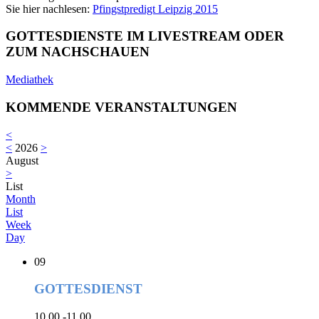
Sie hier nachlesen:
Pfingstpredigt Leipzig 2015
GOTTESDIENSTE IM LIVESTREAM ODER
ZUM NACHSCHAUEN
Mediathek
KOMMENDE VERANSTALTUNGEN
<
<
2026
>
August
>
List
Month
List
Week
Day
09
GOTTESDIENST
10.00 -11.00