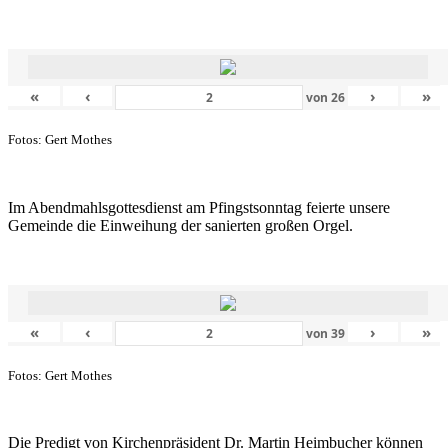
«
‹
›
»
von
26
Fotos: Gert Mothes
Im Abendmahlsgottesdienst am Pfingstsonntag feierte unsere
Gemeinde die Einweihung der sanierten großen Orgel.
«
‹
›
»
von
39
Fotos: Gert Mothes
Die Predigt von Kirchenpräsident Dr. Martin Heimbucher können