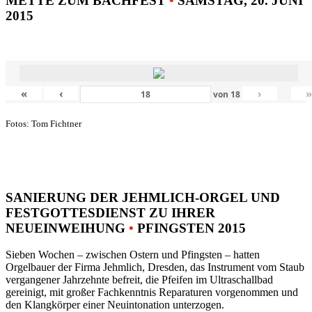
METTE ZUM BACHFEST
•
SAMSTAG, 20. JUNI
2015
«
‹
›
von
18
Fotos: Tom Fichtner
SANIERUNG DER JEHMLICH-ORGEL UND
FESTGOTTESDIENST ZU IHRER
NEUEINWEIHUNG
•
PFINGSTEN 2015
Sieben Wochen – zwischen Ostern und Pfingsten – hatten
Orgelbauer der Firma Jehmlich, Dresden, das Instrument vom Staub
vergangener Jahrzehnte befreit, die Pfeifen im Ultraschallbad
gereinigt, mit großer Fachkenntnis Reparaturen vorgenommen und
den Klangkörper einer Neuintonation unterzogen.