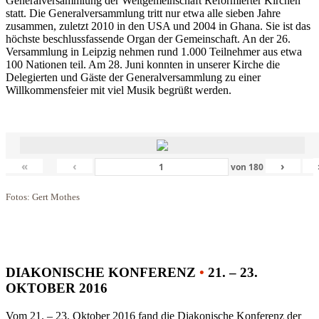
Generalversammlung der Weltgemeinschaft Reformierter Kirchen
statt. Die Generalversammlung tritt nur etwa alle sieben Jahre
zusammen, zuletzt 2010 in den USA und 2004 in Ghana. Sie ist das
höchste beschlussfassende Organ der Gemeinschaft. An der 26.
Versammlung in Leipzig nehmen rund 1.000 Teilnehmer aus etwa
100 Nationen teil. Am 28. Juni konnten in unserer Kirche die
Delegierten und Gäste der Generalversammlung zu einer
Willkommensfeier mit viel Musik begrüßt werden.
«
‹
›
von
180
Fotos: Gert Mothes
DIAKONISCHE KONFERENZ
•
21. – 23.
OKTOBER 2016
Vom 21. – 23. Oktober 2016 fand die Diakonische Konferenz der