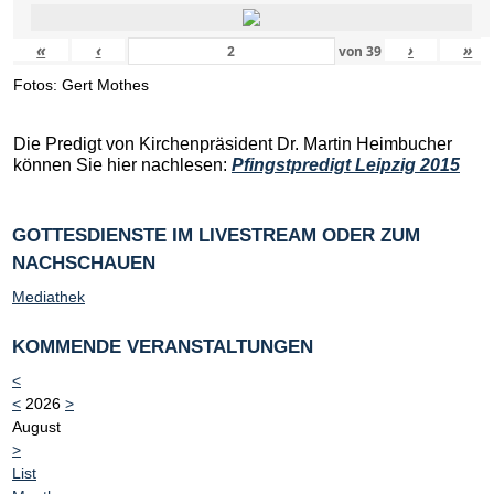
«
‹
›
»
von
39
Fotos: Gert Mothes
Die Predigt von Kirchenpräsident Dr. Martin Heimbucher
können Sie hier nachlesen:
Pfingstpredigt Leipzig 2015
GOTTESDIENSTE IM LIVESTREAM ODER ZUM
NACHSCHAUEN
Mediathek
KOMMENDE VERANSTALTUNGEN
<
<
2026
>
August
>
List