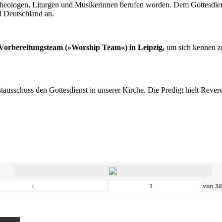
n Theologen, Liturgen und Musikerinnen berufen worden. Dem Gottesdi
d Deutschland an.
s Vorbereitungsteam (»Worship Team«) in Leipzig,
um sich kennen zu
nstausschuss den Gottesdienst in unserer Kirche. Die Predigt hielt Rev
‹
von
3