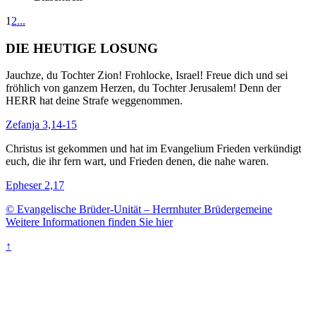
1
2
...
DIE HEUTIGE LOSUNG
Jauchze, du Tochter Zion! Frohlocke, Israel! Freue dich und sei
fröhlich von ganzem Herzen, du Tochter Jerusalem! Denn der
HERR hat deine Strafe weggenommen.
Zefanja 3,14-15
Christus ist gekommen und hat im Evangelium Frieden verkündigt
euch, die ihr fern wart, und Frieden denen, die nahe waren.
Epheser 2,17
© Evangelische Brüder-Unität – Herrnhuter Brüdergemeine
Weitere Informationen finden Sie hier
↑