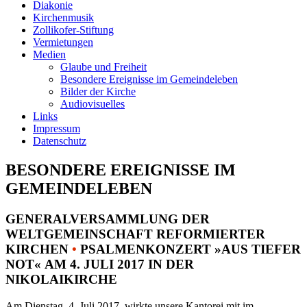
Diakonie
Kirchenmusik
Zollikofer-Stiftung
Vermietungen
Medien
Glaube und Freiheit
Besondere Ereignisse im Gemeindeleben
Bilder der Kirche
Audiovisuelles
Links
Impressum
Datenschutz
BESONDERE EREIGNISSE IM
GEMEINDELEBEN
GENERALVERSAMMLUNG DER
WELTGEMEINSCHAFT REFORMIERTER
KIRCHEN
•
PSALMENKONZERT »AUS TIEFER
NOT« AM 4. JULI 2017 IN DER
NIKOLAIKIRCHE
Am Dienstag, 4. Juli 2017, wirkte unsere Kantorei mit im