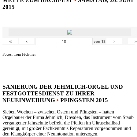
METTE ZUM BACHFEST
•
SAMSTAG, 20. JUNI
2015
«
‹
›
von
18
Fotos: Tom Fichtner
SANIERUNG DER JEHMLICH-ORGEL UND
FESTGOTTESDIENST ZU IHRER
NEUEINWEIHUNG
•
PFINGSTEN 2015
Sieben Wochen – zwischen Ostern und Pfingsten – hatten
Orgelbauer der Firma Jehmlich, Dresden, das Instrument vom Staub
vergangener Jahrzehnte befreit, die Pfeifen im Ultraschallbad
gereinigt, mit großer Fachkenntnis Reparaturen vorgenommen und
den Klangkörper einer Neuintonation unterzogen.