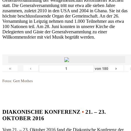
Generalversammlung der Weltgemeinschaft Reformierter Kirchen
statt. Die Generalversammlung tritt nur etwa alle sieben Jahre
zusammen, zuletzt 2010 in den USA und 2004 in Ghana. Sie ist das
höchste beschlussfassende Organ der Gemeinschaft. An der 26.
Versammlung in Leipzig nehmen rund 1.000 Teilnehmer aus etwa
100 Nationen teil. Am 28. Juni konnten in unserer Kirche die
Delegierten und Gäste der Generalversammlung zu einer
Willkommensfeier mit viel Musik begrüßt werden.
«
‹
›
von
180
Fotos: Gert Mothes
DIAKONISCHE KONFERENZ
•
21. – 23.
OKTOBER 2016
Vom 21. – 23. Oktober 2016 fand die Diakonische Konferenz der