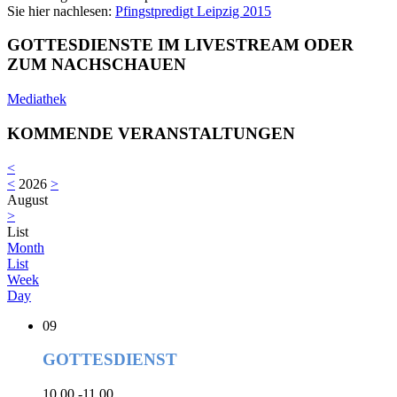
Sie hier nachlesen:
Pfingstpredigt Leipzig 2015
GOTTESDIENSTE IM LIVESTREAM ODER
ZUM NACHSCHAUEN
Mediathek
KOMMENDE VERANSTALTUNGEN
<
<
2026
>
August
>
List
Month
List
Week
Day
09
GOTTESDIENST
10.00 -11.00