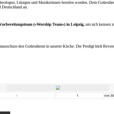
n Theologen, Liturgen und Musikerinnen berufen worden. Dem Gottesdi
d Deutschland an.
s Vorbereitungsteam (»Worship Team«) in Leipzig,
um sich kennen zu
nstausschuss den Gottesdienst in unserer Kirche. Die Predigt hielt Rev
‹
von
3