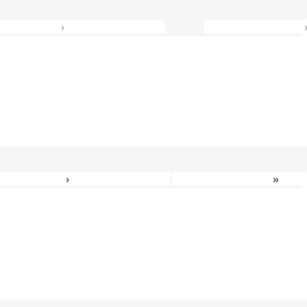
›
›
»