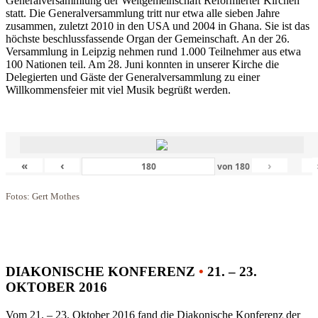
Generalversammlung der Weltgemeinschaft Reformierter Kirchen
statt. Die Generalversammlung tritt nur etwa alle sieben Jahre
zusammen, zuletzt 2010 in den USA und 2004 in Ghana. Sie ist das
höchste beschlussfassende Organ der Gemeinschaft. An der 26.
Versammlung in Leipzig nehmen rund 1.000 Teilnehmer aus etwa
100 Nationen teil. Am 28. Juni konnten in unserer Kirche die
Delegierten und Gäste der Generalversammlung zu einer
Willkommensfeier mit viel Musik begrüßt werden.
«
‹
›
von
180
Fotos: Gert Mothes
DIAKONISCHE KONFERENZ
•
21. – 23.
OKTOBER 2016
Vom 21. – 23. Oktober 2016 fand die Diakonische Konferenz der