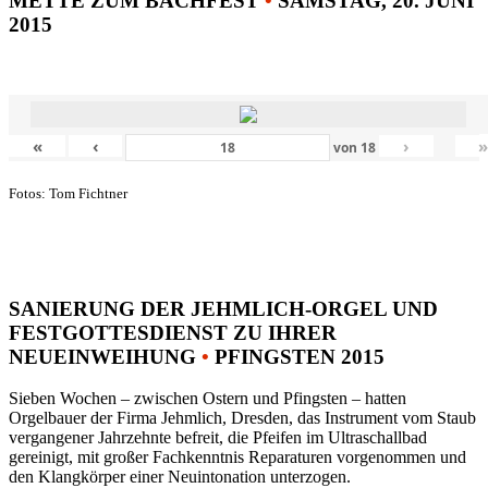
METTE ZUM BACHFEST
•
SAMSTAG, 20. JUNI
2015
«
‹
›
von
18
Fotos: Tom Fichtner
SANIERUNG DER JEHMLICH-ORGEL UND
FESTGOTTESDIENST ZU IHRER
NEUEINWEIHUNG
•
PFINGSTEN 2015
Sieben Wochen – zwischen Ostern und Pfingsten – hatten
Orgelbauer der Firma Jehmlich, Dresden, das Instrument vom Staub
vergangener Jahrzehnte befreit, die Pfeifen im Ultraschallbad
gereinigt, mit großer Fachkenntnis Reparaturen vorgenommen und
den Klangkörper einer Neuintonation unterzogen.