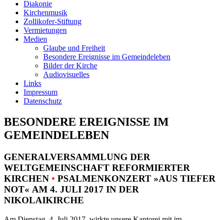
Diakonie
Kirchenmusik
Zollikofer-Stiftung
Vermietungen
Medien
Glaube und Freiheit
Besondere Ereignisse im Gemeindeleben
Bilder der Kirche
Audiovisuelles
Links
Impressum
Datenschutz
BESONDERE EREIGNISSE IM
GEMEINDELEBEN
GENERALVERSAMMLUNG DER
WELTGEMEINSCHAFT REFORMIERTER
KIRCHEN
•
PSALMENKONZERT »AUS TIEFER
NOT« AM 4. JULI 2017 IN DER
NIKOLAIKIRCHE
Am Dienstag, 4. Juli 2017, wirkte unsere Kantorei mit im