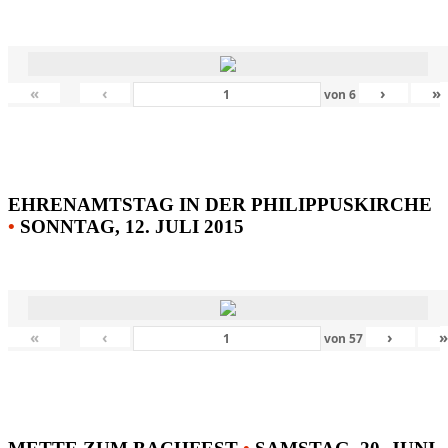
«
‹
›
»
von
6
EHRENAMTSTAG IN DER PHILIPPUSKIRCHE
•
SONNTAG, 12. JULI 2015
«
‹
›
von
57