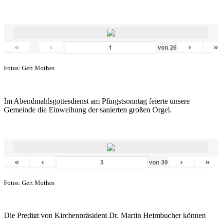
«
‹
›
von
26
Fotos: Gert Mothes
Im Abendmahlsgottesdienst am Pfingstsonntag feierte unsere
Gemeinde die Einweihung der sanierten großen Orgel.
«
‹
›
»
von
39
Fotos: Gert Mothes
Die Predigt von Kirchenpräsident Dr. Martin Heimbucher können