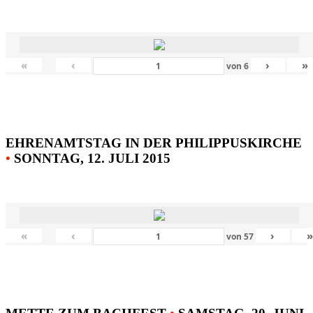
«
‹
›
»
von
6
EHRENAMTSTAG IN DER PHILIPPUSKIRCHE
•
SONNTAG, 12. JULI 2015
«
‹
›
von
57