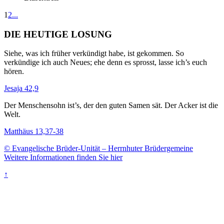
1
2
...
DIE HEUTIGE LOSUNG
Siehe, was ich früher verkündigt habe, ist gekommen. So
verkündige ich auch Neues; ehe denn es sprosst, lasse ich’s euch
hören.
Jesaja 42,9
Der Menschensohn ist’s, der den guten Samen sät. Der Acker ist die
Welt.
Matthäus 13,37-38
© Evangelische Brüder-Unität – Herrnhuter Brüdergemeine
Weitere Informationen finden Sie hier
↑