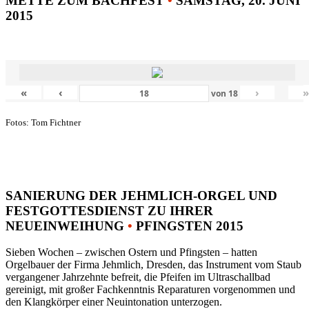
METTE ZUM BACHFEST
•
SAMSTAG, 20. JUNI
2015
«
‹
›
von
18
Fotos: Tom Fichtner
SANIERUNG DER JEHMLICH-ORGEL UND
FESTGOTTESDIENST ZU IHRER
NEUEINWEIHUNG
•
PFINGSTEN 2015
Sieben Wochen – zwischen Ostern und Pfingsten – hatten
Orgelbauer der Firma Jehmlich, Dresden, das Instrument vom Staub
vergangener Jahrzehnte befreit, die Pfeifen im Ultraschallbad
gereinigt, mit großer Fachkenntnis Reparaturen vorgenommen und
den Klangkörper einer Neuintonation unterzogen.