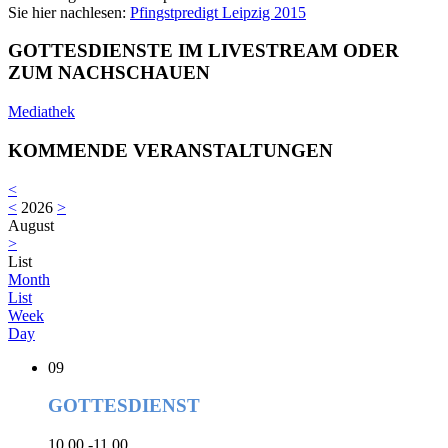
Sie hier nachlesen:
Pfingstpredigt Leipzig 2015
GOTTESDIENSTE IM LIVESTREAM ODER
ZUM NACHSCHAUEN
Mediathek
KOMMENDE VERANSTALTUNGEN
<
<
2026
>
August
>
List
Month
List
Week
Day
09
GOTTESDIENST
10.00 -11.00