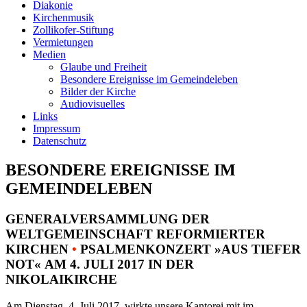
Diakonie
Kirchenmusik
Zollikofer-Stiftung
Vermietungen
Medien
Glaube und Freiheit
Besondere Ereignisse im Gemeindeleben
Bilder der Kirche
Audiovisuelles
Links
Impressum
Datenschutz
BESONDERE EREIGNISSE IM
GEMEINDELEBEN
GENERALVERSAMMLUNG DER
WELTGEMEINSCHAFT REFORMIERTER
KIRCHEN
•
PSALMENKONZERT »AUS TIEFER
NOT« AM 4. JULI 2017 IN DER
NIKOLAIKIRCHE
Am Dienstag, 4. Juli 2017, wirkte unsere Kantorei mit im