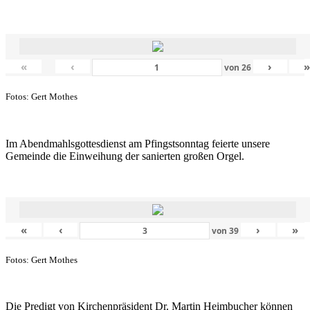
«
‹
›
von
26
Fotos: Gert Mothes
Im Abendmahlsgottesdienst am Pfingstsonntag feierte unsere
Gemeinde die Einweihung der sanierten großen Orgel.
«
‹
›
»
von
39
Fotos: Gert Mothes
Die Predigt von Kirchenpräsident Dr. Martin Heimbucher können