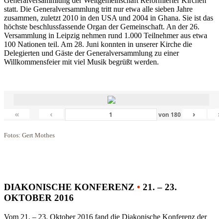
Generalversammlung der Weltgemeinschaft Reformierter Kirchen
statt. Die Generalversammlung tritt nur etwa alle sieben Jahre
zusammen, zuletzt 2010 in den USA und 2004 in Ghana. Sie ist das
höchste beschlussfassende Organ der Gemeinschaft. An der 26.
Versammlung in Leipzig nehmen rund 1.000 Teilnehmer aus etwa
100 Nationen teil. Am 28. Juni konnten in unserer Kirche die
Delegierten und Gäste der Generalversammlung zu einer
Willkommensfeier mit viel Musik begrüßt werden.
«
‹
›
von
180
Fotos: Gert Mothes
DIAKONISCHE KONFERENZ
•
21. – 23.
OKTOBER 2016
Vom 21. – 23. Oktober 2016 fand die Diakonische Konferenz der