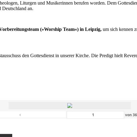
n Theologen, Liturgen und Musikerinnen berufen worden. Dem Gottesdi
d Deutschland an.
s Vorbereitungsteam (»Worship Team«) in Leipzig,
um sich kennen zu
nstausschuss den Gottesdienst in unserer Kirche. Die Predigt hielt Rev
‹
von
3