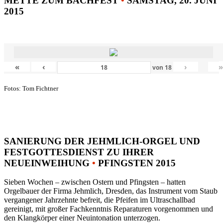
METTE ZUM BACHFEST
•
SAMSTAG, 20. JUNI
2015
«
‹
›
von
18
Fotos: Tom Fichtner
SANIERUNG DER JEHMLICH-ORGEL UND
FESTGOTTESDIENST ZU IHRER
NEUEINWEIHUNG
•
PFINGSTEN 2015
Sieben Wochen – zwischen Ostern und Pfingsten – hatten
Orgelbauer der Firma Jehmlich, Dresden, das Instrument vom Staub
vergangener Jahrzehnte befreit, die Pfeifen im Ultraschallbad
gereinigt, mit großer Fachkenntnis Reparaturen vorgenommen und
den Klangkörper einer Neuintonation unterzogen.