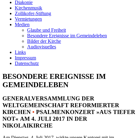
Diakonie
Kirchenmusik
Zollikofer-Stiftung
Vermietungen
Medien
Glaube und Freiheit
Besondere Ereignisse im Gemeindeleben
Bilder der Kirche
Audiovisuelles
Links
Impressum
Datenschutz
BESONDERE EREIGNISSE IM
GEMEINDELEBEN
GENERALVERSAMMLUNG DER
WELTGEMEINSCHAFT REFORMIERTER
KIRCHEN
•
PSALMENKONZERT »AUS TIEFER
NOT« AM 4. JULI 2017 IN DER
NIKOLAIKIRCHE
Am Dienstag, 4. Juli 2017, wirkte unsere Kantorei mit im