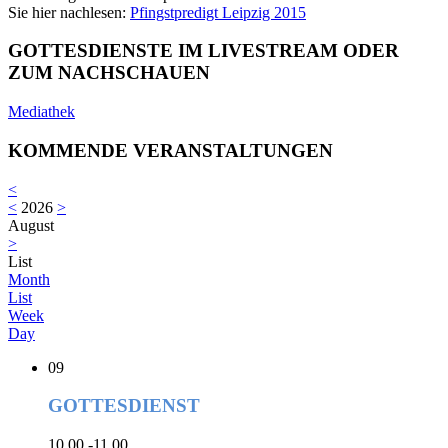
Sie hier nachlesen:
Pfingstpredigt Leipzig 2015
GOTTESDIENSTE IM LIVESTREAM ODER
ZUM NACHSCHAUEN
Mediathek
KOMMENDE VERANSTALTUNGEN
<
<
2026
>
August
>
List
Month
List
Week
Day
09
GOTTESDIENST
10.00 -11.00